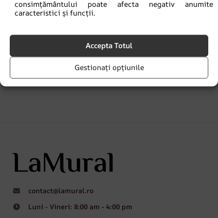
consimțământului poate afecta negativ anumite
caracteristici și funcții.
Fototapet Țara Viselor Pădurii
69.90
lei
93.20
lei
Accepta Totul
Gestionați opțiunile
contact@lamural.ro
Luni - Vineri: 8:00 am - 4:00 pm