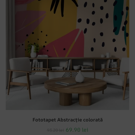
Fototapet Abstracție colorată
69.90
lei
93.20
lei