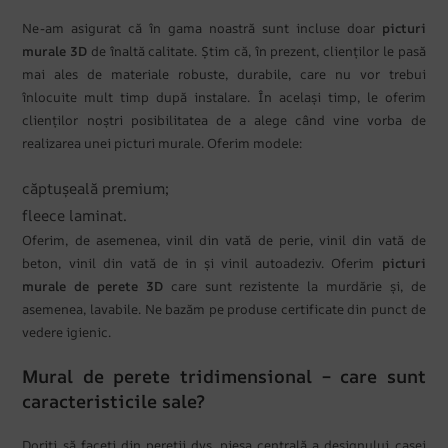
Ne-am asigurat că în gama noastră sunt incluse doar
picturi
murale 3D
de înaltă calitate. Știm că, în prezent, clienților le pasă
mai ales de materiale robuste, durabile, care nu vor trebui
înlocuite mult timp după instalare. În același timp, le oferim
clienților noștri posibilitatea de a alege când vine vorba de
realizarea unei picturi murale. Oferim modele:
căptușeală premium;
fleece laminat.
Oferim, de asemenea, vinil din vată de perie, vinil din vată de
beton, vinil din vată de in și vinil autoadeziv. Oferim
picturi
murale de perete 3D
care sunt rezistente la murdărie și, de
asemenea, lavabile. Ne bazăm pe produse certificate din punct de
vedere igienic.
Mural de perete tridimensional – care sunt
caracteristicile sale?
Doriți să faceți din pereții dvs. piesa centrală a designului casei