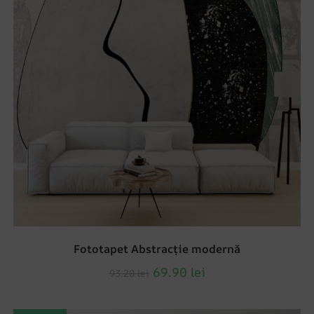
Fototapet Abstracție modernă
69.90
lei
93.20
lei