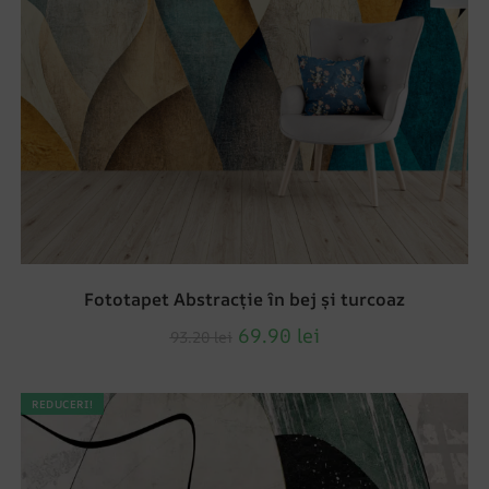
Fototapet Abstracție în bej și turcoaz
69.90
lei
93.20
lei
REDUCERI!