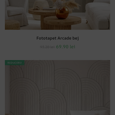
Fototapet Arcade bej
69.90
lei
93.20
lei
REDUCERI!