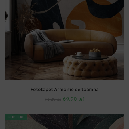
Fototapet Armonie de toamnă
69.90
lei
93.20
lei
REDUCERI!