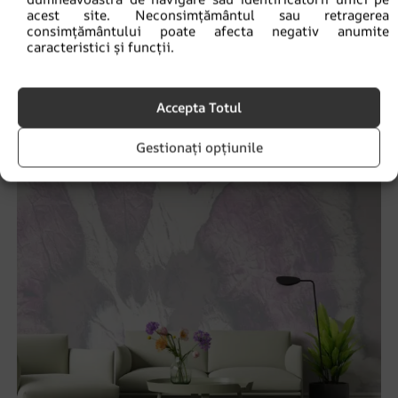
acest site. Neconsimțământul sau retragerea
Fototapet Abstracție verde
consimțământului poate afecta negativ anumite
caracteristici și funcții.
69.90
lei
93.20
lei
Accepta Totul
REDUCERI!
Gestionați opțiunile