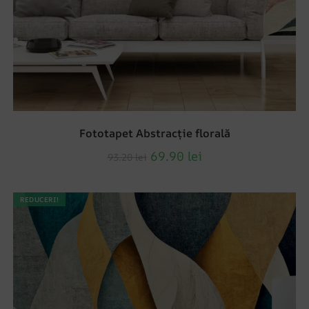
Fototapet Abstracție florală
69.90
lei
93.20
lei
REDUCERI!