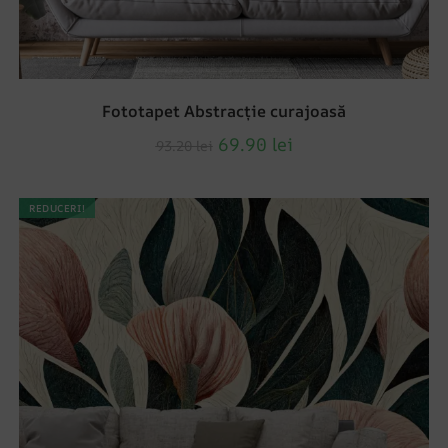
Fototapet Abstracție curajoasă
69.90
lei
93.20
lei
REDUCERI!