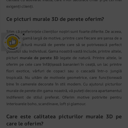
exigenți clienți.
Ce picturi murale 3D de perete oferim?
Știm că preferințele clienților noștri sunt foarte diferite. De aceea,
×
oferim o gamă largă de motive, printre care fiecare are șansa de a
găsi o pictură murală de perete care să se potrivească perfect
gustului său individual. Gama noastră vastă include, printre altele,
picturi
murale de perete 3D
legate de natură. Printre altele, le
oferim pe cele care înfățișează bananieri în ceață, un lac printre
flori exotice, vârfuri de copaci sau o cascadă într-o junglă
tropicală. Nu uităm de motivele geometrice, care funcționează
bine în camerele decorate în stil modern. Cu ajutorul picturilor
murale de perete din gama noastră, vă puteți decora apartamentul
indiferent de stilul preferat. Oferim motive potrivite pentru
interioarele boho, scandinave, loft și glamour.
Care este calitatea picturilor murale 3D pe
care le oferim?