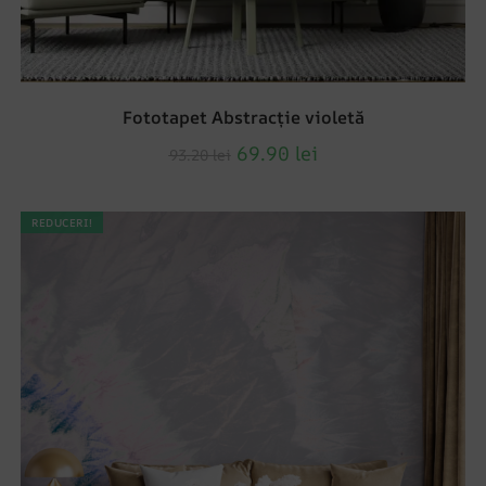
Fototapet Abstracție violetă
69.90
lei
93.20
lei
REDUCERI!