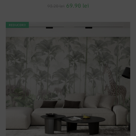
69.90
lei
93.20
lei
REDUCERI!