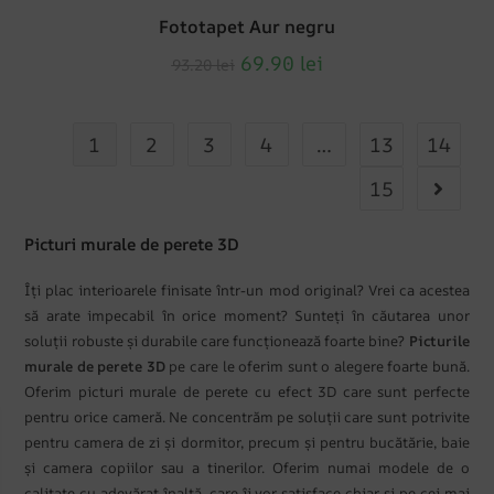
Fototapet Aur negru
69.90
lei
93.20
lei
1
2
3
4
…
13
14
15
Picturi murale de perete 3D
Îți plac interioarele finisate într-un mod original? Vrei ca acestea
să arate impecabil în orice moment? Sunteți în căutarea unor
soluții robuste și durabile care funcționează foarte bine?
Picturile
murale de perete 3D
pe care le oferim sunt o alegere foarte bună.
Oferim picturi murale de perete cu efect 3D care sunt perfecte
pentru orice cameră. Ne concentrăm pe soluții care sunt potrivite
pentru camera de zi și dormitor, precum și pentru bucătărie, baie
și camera copiilor sau a tinerilor. Oferim numai modele de o
calitate cu adevărat înaltă, care îi vor satisface chiar și pe cei mai