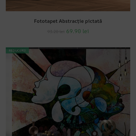
Fototapet Abstracție pictată
69.90
lei
93.20
lei
REDUCERI!