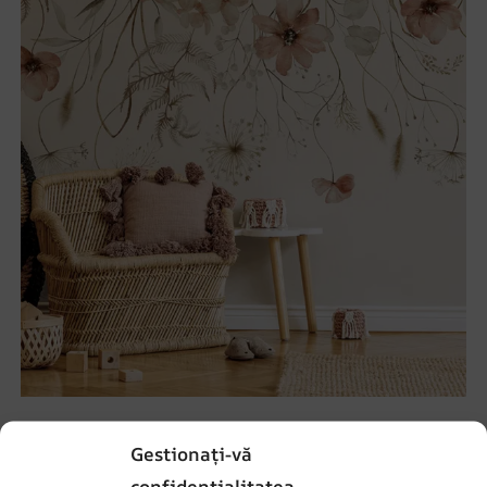
Fototapet Flori romantice
Gestionați-vă
69.90
lei
93.20
lei
confidențialitatea