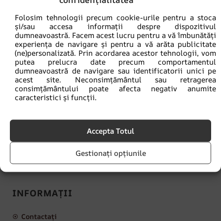
Folosim tehnologii precum cookie-urile pentru a stoca
și/sau accesa informații despre dispozitivul
dumneavoastră. Facem acest lucru pentru a vă îmbunătăți
experiența de navigare și pentru a vă arăta publicitate
(ne)personalizată. Prin acordarea acestor tehnologii, vom
putea prelucra date precum comportamentul
dumneavoastră de navigare sau identificatorii unici pe
acest site. Neconsimțământul sau retragerea
consimțământului poate afecta negativ anumite
caracteristici și funcții.
Accepta Totul
contact@lamural.ro
Gestionați opțiunile
Luni - Vineri: 8:00 am - 4:00 pm
INFORMAȚII
Contactați