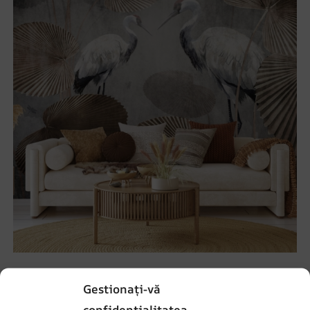
Fototapet Armonia cocorilor
Gestionați-vă
69.90
lei
93.20
lei
confidențialitatea