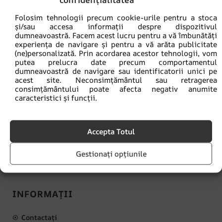
Folosim tehnologii precum cookie-urile pentru a stoca
și/sau accesa informații despre dispozitivul
dumneavoastră. Facem acest lucru pentru a vă îmbunătăți
experiența de navigare și pentru a vă arăta publicitate
(ne)personalizată. Prin acordarea acestor tehnologii, vom
putea prelucra date precum comportamentul
dumneavoastră de navigare sau identificatorii unici pe
acest site. Neconsimțământul sau retragerea
consimțământului poate afecta negativ anumite
caracteristici și funcții.
Accepta Totul
contact@lamural.ro
Gestionați opțiunile
Luni - Vineri: 8:00 am - 4:00 pm
INFORMAȚII
Contactați