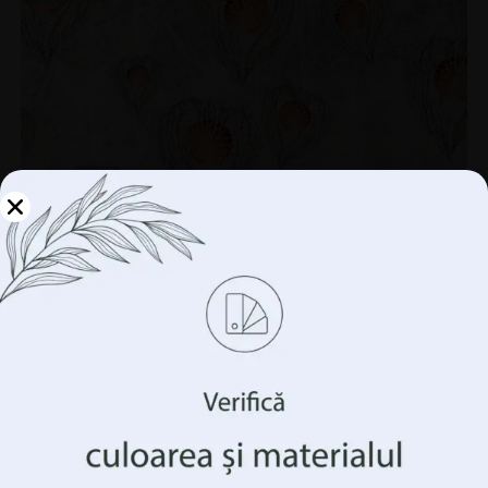
Gestionați-vă
confidențialitatea
Folosim tehnologii precum cookie-urile pentru a stoca
și/sau accesa informații despre dispozitivul
dumneavoastră. Facem acest lucru pentru a vă îmbunătăți
experiența de navigare și pentru a vă arăta publicitate
(ne)personalizată. Prin acordarea acestor tehnologii, vom
putea prelucra date precum comportamentul
dumneavoastră de navigare sau identificatorii unici pe
acest site. Neconsimțământul sau retragerea
consimțământului poate afecta negativ anumite
Fototapet Ploaie de frunze de Physalis
caracteristici și funcții.