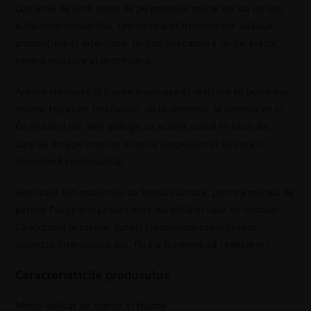
Lucrările de artă unice de pe peretele mural vor da un nou
suflu interiorului tău. Crenguțele și frunzele vor adăuga
prospețime și lejeritate, făcând din cameră un loc plăcut
pentru relaxare și destindere.
Aceste crenguțe și frunze frumoase și delicate se potrivesc
multor tipuri de interioare, de la dormitor la camera de zi.
Cu ajutorul lor, veți adăuga un accent subtil în casa dvs.,
care va atrage imediat atenția oaspeților și va crea o
atmosferă confortabilă.
Realizată din materiale de înaltă calitate, pictura murală de
perete Twigs and Leaves este durabilă și ușor de instalat.
Cu ajutorul acestuia, puteți transforma rapid și ușor
aspectul interiorului dvs. fără a fi nevoie să redecorați.
Caracteristicile produsului:
Motiv delicat de crengi și frunze