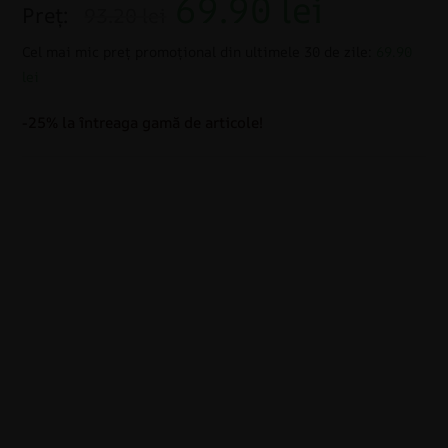
69.90
lei
Preț:
93.20 lei
Cel mai mic preț promoțional din ultimele 30 de zile:
69.90
lei
-25% la întreaga gamă de articole!