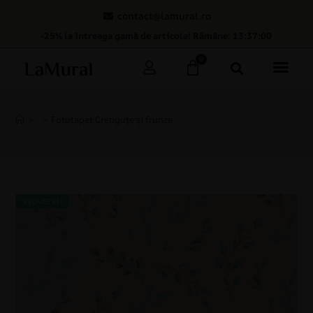
contact@lamural.ro
-25% la întreaga gamă de articole! Rămâne: 13:36:59
0
>
>
Fototapet Crenguțe și frunze
REDUCERI!