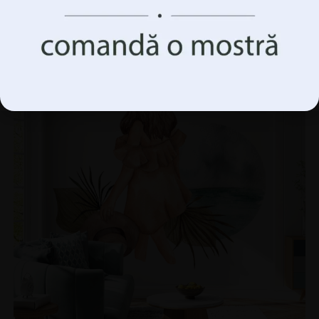
69.90
lei
93.20
lei
Accepta Totul
REDUCERI!
Gestionați opțiunile