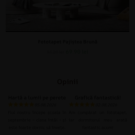
Fototapet Pajiștea Brună
69.90
lei
93.20
lei
Opinii
Hartă a lumii pe perete
Grafică fantastică!
05.08.2026
02.08.2026
Fiul nostru începe școala în
Am cumpărat un fototapet,
septembrie – clasa întâi – și
iar dormitorul meu arată
este foarte dornic să învețe.
fantastic acum!