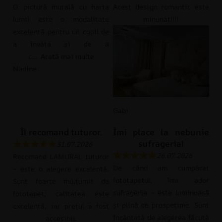
O pictură murală cu harta
Acest design romantic este
lumii este o modalitate
minunat!!!!
excelentă pentru un copil de
a învăța și de a
c
Arată mai multe
Nadine
Gabi
Îl recomand tuturor.
Îmi place la nebunie
sufrageria!
31.07.2026
26.07.2026
Recomand LAMURAL tuturor
De când am cumpărat
– este o alegere excelentă.
fototapetul, îmi ador
Sunt foarte mulțumit de
sufrageria – este luminoasă
fototapet; calitatea este
și plină de prospețime. Sunt
excelentă, iar prețul a fost
încântată de alegerea făcută
accesibil.