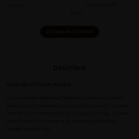
în fiecare zi 🙂
Victoria
Doris
VEZI MAI MULTE OPINII
Descriere
Creangă și frunze murală
Pictura
murală de perete Twigs and Leaves
este modul
perfect de a reîmprospăta și de a adăuga caracter oricărui
interior. Cu un motiv delicat de crenguțe și frunze, această
pictură murală de perete va da un aspect proaspăt și
elegant camerei tale.