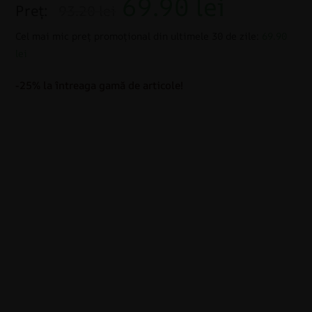
69.90
lei
Preț:
93.20 lei
Cel mai mic preț promoțional din ultimele 30 de zile:
69.90
lei
-25% la întreaga gamă de articole!