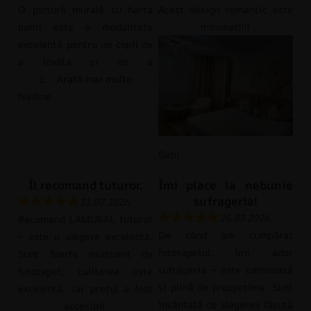
O pictură murală cu harta
Acest design romantic este
lumii este o modalitate
minunat!!!!
excelentă pentru un copil de
a învăța și de a
c
Arată mai multe
Nadine
Gabi
Îl recomand tuturor.
Îmi place la nebunie
sufrageria!
31.07.2026
26.07.2026
Recomand LAMURAL tuturor
De când am cumpărat
– este o alegere excelentă.
fototapetul, îmi ador
Sunt foarte mulțumit de
sufrageria – este luminoasă
fototapet; calitatea este
și plină de prospețime. Sunt
excelentă, iar prețul a fost
încântată de alegerea făcută
accesibil.