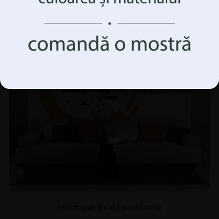
caracteristici și funcții.
Accepta Totul
Gestionați opțiunile
Fototapet Roată portocalie