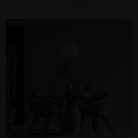
69.90
lei
93.20
lei
REDUCERI!