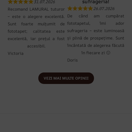
sufrageria!
31.07.2026
26.07.2026
Recomand LAMURAL tuturor
De când am cumpărat
– este o alegere excelentă.
fototapetul, îmi ador
Sunt foarte mulțumit de
sufrageria – este luminoasă
fototapet; calitatea este
și plină de prospețime. Sunt
excelentă, iar prețul a fost
încântată de alegerea făcută
accesibil.
în fiecare zi 🙂
Victoria
Doris
VEZI MAI MULTE OPINII