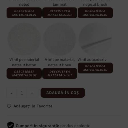
neted
laminat
nețesut brush
DESCRIEREA
DESCRIEREA
DESCRIEREA
MATERIALULUI
MATERIALULUI
MATERIALULUI
Vinil pe material
Vinil pe material
Vinil autoadeziv
nețesut beton
nețesut linen
DESCRIEREA
MATERIALULUI
DESCRIEREA
DESCRIEREA
MATERIALULUI
MATERIALULUI
-
+
ADAUGĂ ÎN COȘ
Adăugați la Favorite
Cumperi în siguranță:
produs ecologic