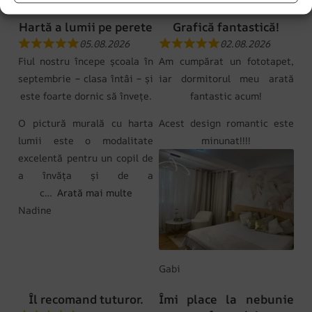
Hartă a lumii pe perete
Grafică fantastică!
05.08.2026
02.08.2026
Fiul nostru începe școala în
Am cumpărat un fototapet,
septembrie – clasa întâi – și
iar dormitorul meu arată
este foarte dornic să învețe.
fantastic acum!
O pictură murală cu harta
Acest design romantic este
lumii este o modalitate
minunat!!!!
excelentă pentru un copil de
a învăța și de a
c
Arată mai multe
Nadine
Gabi
Îl recomand tuturor.
Îmi place la nebunie