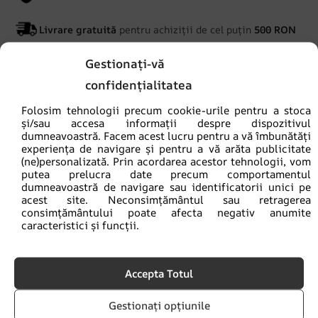
Livrare gratuită
pentru achiziții de cel puțin
500 RON
Gestionați-vă
Timp de realizare
2 până la 4 zile
lucrătoare
confidențialitatea
Folosim tehnologii precum cookie-urile pentru a stoca
Dimensiunea mostrei este de 30x50cm. Mostra include
și/sau accesa informații despre dispozitivul
întreaga grafică, permițându-vă să evaluați culorile, și un
dumneavoastră. Facem acest lucru pentru a vă îmbunătăți
experiența de navigare și pentru a vă arăta publicitate
zoom pentru a evalua calitatea fotografiei.
(ne)personalizată. Prin acordarea acestor tehnologii, vom
putea prelucra date precum comportamentul
dumneavoastră de navigare sau identificatorii unici pe
SKU:
fot-prob
acest site. Neconsimțământul sau retragerea
consimțământului poate afecta negativ anumite
Categorie:
Eșantioane
caracteristici și funcții.
Vizualizări
Accepta Totul
Opinii
Gestionați opțiunile