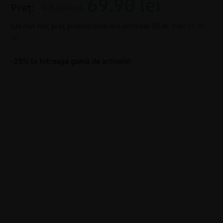
69.90
lei
Preț:
93.20 lei
Cel mai mic preț promoțional din ultimele 30 de zile:
69.90
lei
-25% la întreaga gamă de articole!