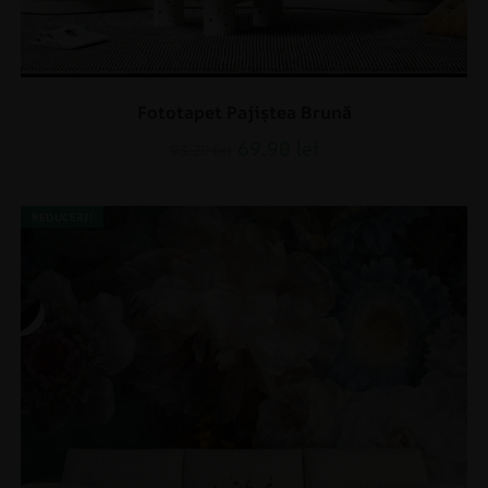
Fototapet Pajiștea Brună
69.90
lei
93.20
lei
REDUCERI!