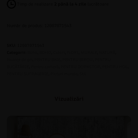
Timp de realizare
2 până la 4 zile
lucrătoare
Număr de produs: 12007071543
SKU:
12007071543
Categorii:
Boho
,
BOHO
,
Culori
,
FLORI
,
MURALE
,
NATURĂ
,
Nuanțe de gri
,
PENTRU BAIE
,
PENTRU BIROU
,
PENTRU
BUCĂTĂRIE
,
Pentru cameră
,
PENTRU DORMITOR
,
PENTRU HOL
,
PENTRU SUFRAGERIE
,
Picturi murale
,
Stil
Vizualizări