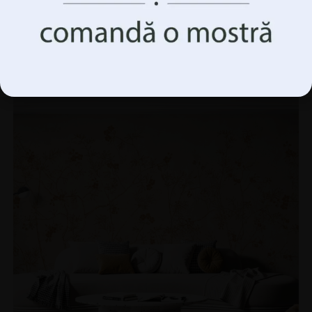
Fototapet Fata de lângă mare
Accepta Totul
69.90
lei
93.20
lei
Gestionați opțiunile
REDUCERI!