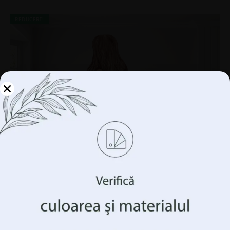
REDUCERI!
Gestionați-vă
confidențialitatea
Folosim tehnologii precum cookie-urile pentru a stoca
și/sau accesa informații despre dispozitivul
dumneavoastră. Facem acest lucru pentru a vă îmbunătăți
experiența de navigare și pentru a vă arăta publicitate
(ne)personalizată. Prin acordarea acestor tehnologii, vom
putea prelucra date precum comportamentul
dumneavoastră de navigare sau identificatorii unici pe
acest site. Neconsimțământul sau retragerea
consimțământului poate afecta negativ anumite
caracteristici și funcții.