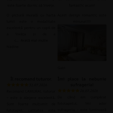
este foarte dornic să învețe.
fantastic acum!
O pictură murală cu harta
Acest design romantic este
lumii este o modalitate
minunat!!!!
excelentă pentru un copil de
a învăța și de a
c
Arată mai multe
Nadine
Gabi
Îl recomand tuturor.
Îmi place la nebunie
sufrageria!
31.07.2026
26.07.2026
Recomand LAMURAL tuturor
De când am cumpărat
– este o alegere excelentă.
fototapetul, îmi ador
Sunt foarte mulțumit de
sufrageria – este luminoasă
fototapet; calitatea este