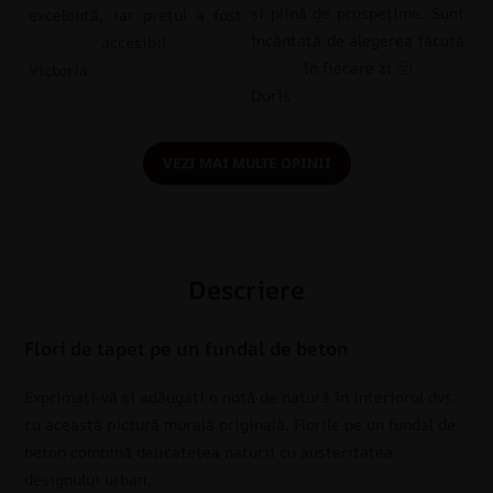
și plină de prospețime. Sunt
excelentă, iar prețul a fost
încântată de alegerea făcută
accesibil.
în fiecare zi 🙂
Victoria
Doris
VEZI MAI MULTE OPINII
Descriere
Flori de tapet pe un fundal de beton
Exprimați-vă și adăugați o notă de natură în interiorul dvs.
cu această pictură murală originală. Florile pe un fundal de
beton combină delicatețea naturii cu austeritatea
designului urban.