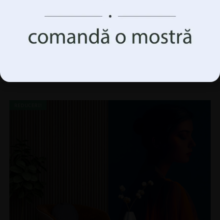
Accepta Totul
Gestionați opțiunile
Fototapet Două cetacee
69.90
lei
93.20
lei
REDUCERI!