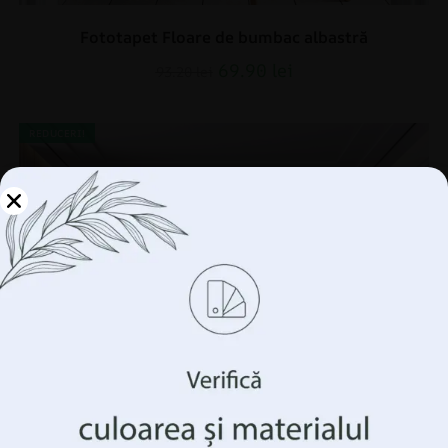
Fototapet Floare de bumbac albastră
69.90
lei
93.20
lei
REDUCERI!
Gestionați-vă
confidențialitatea
Folosim tehnologii precum cookie-urile pentru a stoca
și/sau accesa informații despre dispozitivul
dumneavoastră. Facem acest lucru pentru a vă îmbunătăți
experiența de navigare și pentru a vă arăta publicitate
(ne)personalizată. Prin acordarea acestor tehnologii, vom
putea prelucra date precum comportamentul
dumneavoastră de navigare sau identificatorii unici pe
acest site. Neconsimțământul sau retragerea
consimțământului poate afecta negativ anumite
caracteristici și funcții.