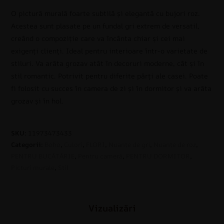
O pictură murală foarte subtilă și elegantă cu bujori roz.
Acestea sunt plasate pe un fundal gri extrem de versatil,
creând o compoziție care va încânta chiar și cei mai
exigenți clienți. Ideal pentru interioare într-o varietate de
stiluri. Va arăta grozav atât în decoruri moderne, cât și în
stil romantic. Potrivit pentru diferite părți ale casei. Poate
fi folosit cu succes în camera de zi și în dormitor și va arăta
grozav și în hol.
SKU:
11973473433
Categorii:
Boho
,
Culori
,
FLORI
,
Nuanțe de gri
,
Nuanțe de roz
,
PENTRU BUCĂTĂRIE
,
Pentru cameră
,
PENTRU DORMITOR
,
Picturi murale
,
Stil
Vizualizări