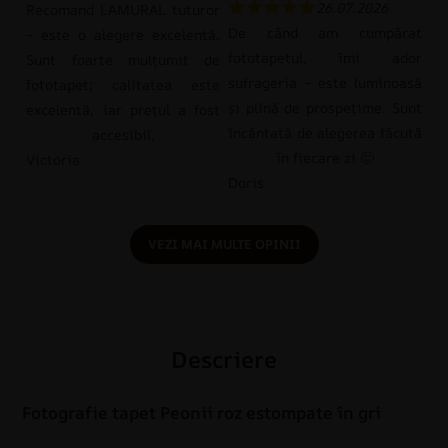
26.07.2026
Recomand LAMURAL tuturor
De când am cumpărat
– este o alegere excelentă.
fototapetul, îmi ador
Sunt foarte mulțumit de
sufrageria – este luminoasă
fototapet; calitatea este
și plină de prospețime. Sunt
excelentă, iar prețul a fost
încântată de alegerea făcută
accesibil.
în fiecare zi 🙂
Victoria
Doris
VEZI MAI MULTE OPINII
Descriere
Fotografie tapet Peonii roz estompate în gri