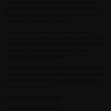
Vă prezentăm o frumoasă pictură murală cu un motiv de
bujori roz estompate în gri. Această compoziție delicată și
romantică va aduce perfect o notă proaspătă și elegantă
interiorului, dând camerei un farmec unic.
Pictura murală este realizată din materiale de înaltă
calitate, ceea ce garantează culori intense, detalii clare și
durabilitate pentru mulți ani. Datorită tehnologiei moderne
de imprimare, imaginea arată foarte realist, creând
impresia că se află direct pe perete.
Optând pentru pictura murală Pink Peonies Blurred in Grey,
interiorul va deveni mai confortabil și plin de viață. Motivul
floral va face momentele de zi cu zi magice și va adăuga o
nouă dimensiune spațiului.
Caracteristicile produsului:
Motiv: bujori roz estompate în gri