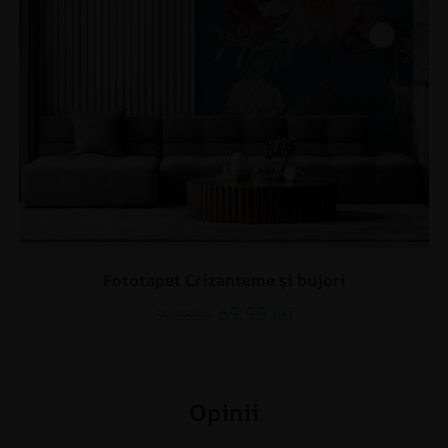
Fototapet Crizanteme și bujori
69.90
lei
93.20
lei
Opinii