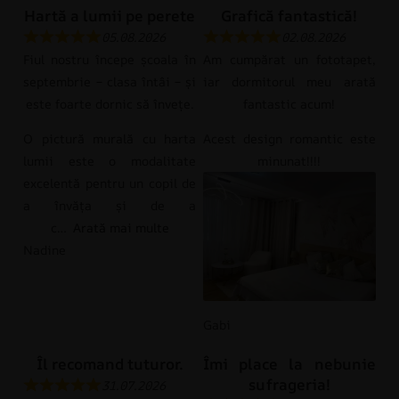
Hartă a lumii pe perete
Grafică fantastică!
05.08.2026
02.08.2026
Fiul nostru începe școala în
Am cumpărat un fototapet,
septembrie – clasa întâi – și
iar dormitorul meu arată
este foarte dornic să învețe.
fantastic acum!
O pictură murală cu harta
Acest design romantic este
lumii este o modalitate
minunat!!!!
excelentă pentru un copil de
a învăța și de a
c
Arată mai multe
Nadine
Gabi
Îl recomand tuturor.
Îmi place la nebunie
sufrageria!
31.07.2026