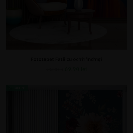
Fototapet Fată cu ochii închiși
69.90
lei
93.20
lei
REDUCERI!