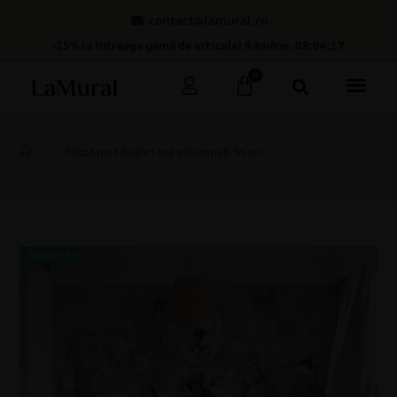
contact@lamural.ro
-25% la întreaga gamă de articole! Rămâne: 08:04:16
0
>
>
Fototapet Bujori roz estompați în gri
REDUCERI!