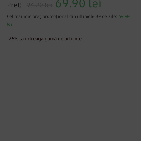
69.90
lei
Preț:
93.20 lei
Cel mai mic preț promoțional din ultimele 30 de zile:
69.90
lei
-25% la întreaga gamă de articole!