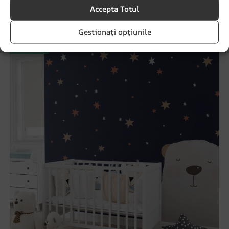
Accepta Totul
69.90
lei
93.20
lei
Gestionați opțiunile
REDUCERI!