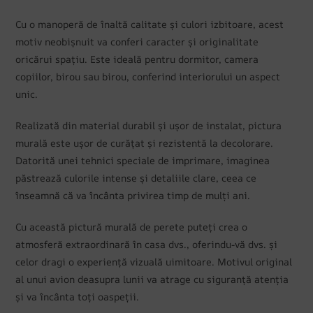
Cu o manoperă de înaltă calitate și culori izbitoare, acest
motiv neobișnuit va conferi caracter și originalitate
oricărui spațiu. Este ideală pentru dormitor, camera
copiilor, birou sau birou, conferind interiorului un aspect
unic.
Realizată din material durabil și ușor de instalat, pictura
murală este ușor de curățat și rezistentă la decolorare.
Datorită unei tehnici speciale de imprimare, imaginea
păstrează culorile intense și detaliile clare, ceea ce
înseamnă că va încânta privirea timp de mulți ani.
Cu această pictură murală de perete puteți crea o
atmosferă extraordinară în casa dvs., oferindu-vă dvs. și
celor dragi o experiență vizuală uimitoare. Motivul original
al unui avion deasupra lunii va atrage cu siguranță atenția
și va încânta toți oaspeții.