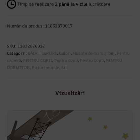
Timp de realizare
2 până la 4 zile
lucrătoare
Număr de produs: 11832870017
SKU:
11832870017
Categorii:
BĂIAT
,
CERURI
,
Culori
,
Nuanțe de maro și bej
,
Pentru
cameră
,
PENTRU COPII
,
Pentru copii
,
Pentru Copii
,
PENTRU
DORMITOR
,
Picturi murale
,
Stil
Vizualizări