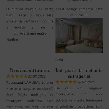
O pictură murală cu harta
Acest design romantic este
lumii este o modalitate
minunat!!!!
excelentă pentru un copil de
a învăța și de a
c
Arată mai multe
Nadine
Gabi
Îl recomand tuturor.
Îmi place la nebunie
sufrageria!
31.07.2026
26.07.2026
Recomand LAMURAL tuturor
De când am cumpărat
– este o alegere excelentă.
fototapetul, îmi ador
Sunt foarte mulțumit de
sufrageria – este luminoasă
fototapet; calitatea este
și plină de prospețime. Sunt
excelentă, iar prețul a fost