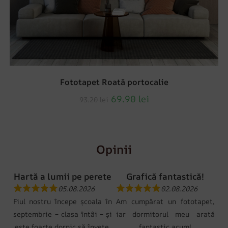
Fototapet Roată portocalie
69.90
lei
93.20
lei
Opinii
Hartă a lumii pe perete
Grafică fantastică!
05.08.2026
02.08.2026
Fiul nostru începe școala în
Am cumpărat un fototapet,
septembrie – clasa întâi – și
iar dormitorul meu arată
este foarte dornic să învețe.
fantastic acum!