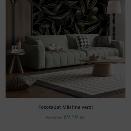
Fototapet Măsline verzi
69.90
lei
93.20
lei