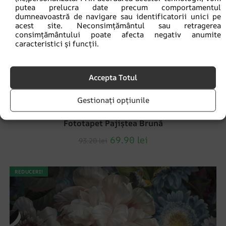
putea prelucra date precum comportamentul
dumneavoastră de navigare sau identificatorii unici pe
acest site. Neconsimțământul sau retragerea
consimțământului poate afecta negativ anumite
caracteristici și funcții.
Accepta Totul
Gestionați opțiunile
Fototapet Pajiștea Brună
69.90
lei
93.20
lei
REDUCERI!