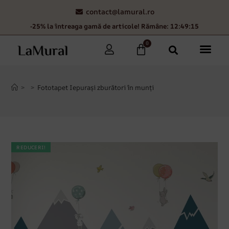
contact@lamural.ro
-25% la întreaga gamă de articole! Rămâne: 12:49:14
0
>
>
Fototapet Iepurași zburători în munți
REDUCERI!