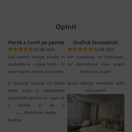
Opinii
Hartă a lumii pe perete
Grafică fantastică!
05.08.2026
02.08.2026
Fiul nostru începe școala în
Am cumpărat un fototapet,
septembrie – clasa întâi – și
iar dormitorul meu arată
este foarte dornic să învețe.
fantastic acum!
O pictură murală cu harta
Acest design romantic este
lumii este o modalitate
minunat!!!!
excelentă pentru un copil de
a învăța și de a
c
Arată mai multe
Nadine