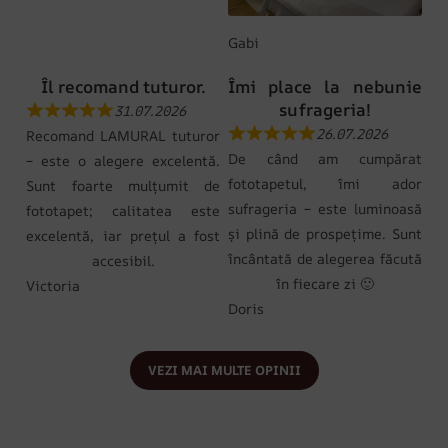
Gabi
Îl recomand tuturor.
Îmi place la nebunie
sufrageria!
31.07.2026
26.07.2026
Recomand LAMURAL tuturor
De când am cumpărat
– este o alegere excelentă.
fototapetul, îmi ador
Sunt foarte mulțumit de
sufrageria – este luminoasă
fototapet; calitatea este
și plină de prospețime. Sunt
excelentă, iar prețul a fost
încântată de alegerea făcută
accesibil.
în fiecare zi 🙂
Victoria
Doris
VEZI MAI MULTE OPINII