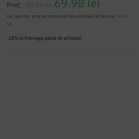
69.90
lei
Preț:
93.20 lei
Cel mai mic preț promoțional din ultimele 30 de zile:
69.90
lei
-25% la întreaga gamă de articole!