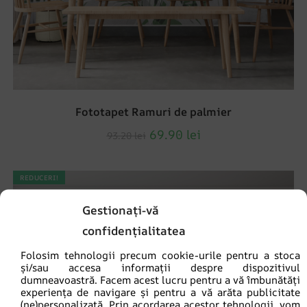
Fototapet Ramuri de palmier
69.90
lei
93.20
lei
REDUCERI!
Gestionați-vă
confidențialitatea
Folosim tehnologii precum cookie-urile pentru a stoca
și/sau accesa informații despre dispozitivul
dumneavoastră. Facem acest lucru pentru a vă îmbunătăți
experiența de navigare și pentru a vă arăta publicitate
(ne)personalizată. Prin acordarea acestor tehnologii, vom