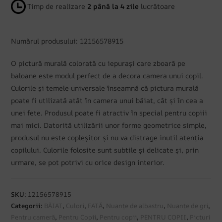
Timp de realizare
2 până la 4 zile
lucrătoare
Numărul produsului: 12156578915
O pictură murală colorată cu iepurași care zboară pe
baloane este modul perfect de a decora camera unui copil.
Culorile și temele universale înseamnă că pictura murală
poate fi utilizată atât în camera unui băiat, cât și în cea a
unei fete. Produsul poate fi atractiv în special pentru copiii
mai mici. Datorită utilizării unor forme geometrice simple,
produsul nu este copleșitor și nu va distrage inutil atenția
copilului. Culorile folosite sunt subtile și delicate și, prin
urmare, se pot potrivi cu orice design interior.
SKU:
12156578915
Categorii:
BĂIAT
,
Culori
,
FATĂ
,
Nuanțe de albastru
,
Nuanțe de gri
,
Pentru cameră
,
Pentru Copii
,
Pentru copii
,
PENTRU COPII
,
Picturi