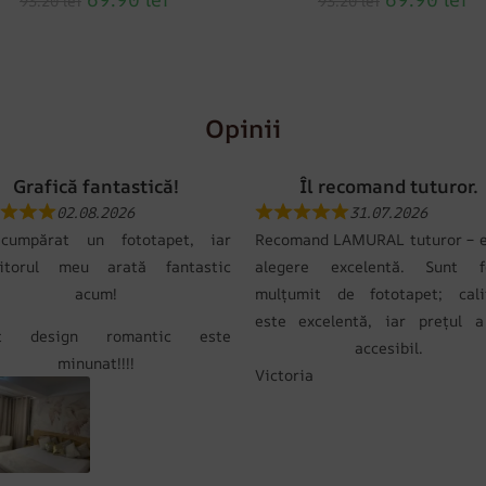
93.20
lei
93.20
lei
Opinii
Grafică fantastică!
Îl recomand tuturor.
02.08.2026
31.07.2026
umpărat un fototapet, iar
Recomand LAMURAL tuturor – e
itorul meu arată fantastic
alegere excelentă. Sunt f
acum!
mulțumit de fototapet; cali
este excelentă, iar prețul a
st design romantic este
accesibil.
minunat!!!!
Victoria