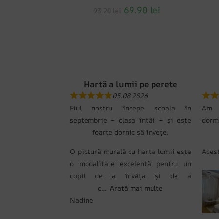
69.90
lei
93.20
lei
Hartă a lumii pe perete
05.08.2026
Fiul nostru începe școala în
Am c
septembrie – clasa întâi – și este
dorm
foarte dornic să învețe.
O pictură murală cu harta lumii este
Ace
o modalitate excelentă pentru un
copil de a învăța și de a
c
Arată mai multe
Nadine