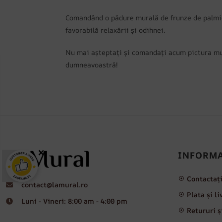
Comandând o pădure murală de frunze de palmier
favorabilă relaxării și odihnei.
Nu mai așteptați și comandați acum pictura mura
dumneavoastră!
×
INFORMA
Contactaț
contact@lamural.ro
Plata și l
Luni - Vineri: 8:00 am - 4:00 pm
Retururi ș