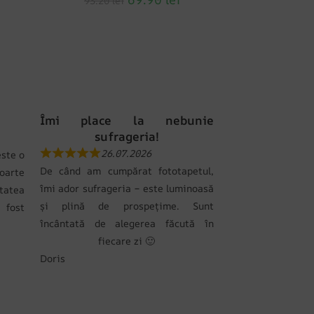
93.20
lei
Îmi place la nebunie
sufrageria!
26.07.2026
ste o
De când am cumpărat fototapetul,
oarte
îmi ador sufrageria – este luminoasă
tatea
și plină de prospețime. Sunt
 fost
încântată de alegerea făcută în
fiecare zi 🙂
Doris