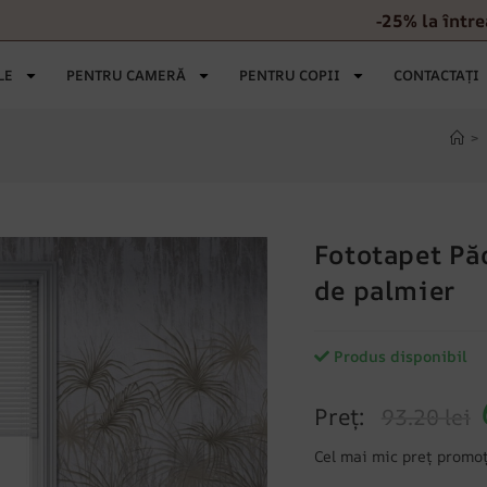
-25% la într
LE
PENTRU CAMERĂ
PENTRU COPII
CONTACTAȚI
>
Fototapet Pă
de palmier
Produs disponibil
Preț:
93.20 lei
Cel mai mic preț promoț