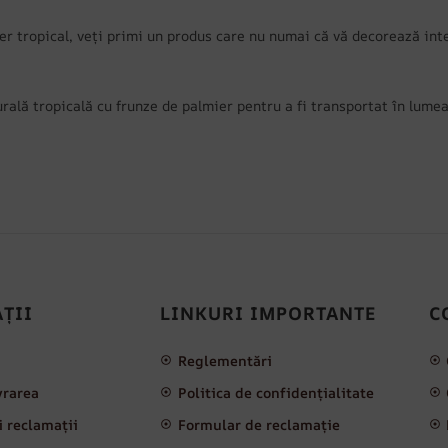
 tropical, veți primi un produs care nu numai că vă decorează inter
lă tropicală cu frunze de palmier pentru a fi transportat în lumea
ȚII
LINKURI IMPORTANTE
C
i
Reglementări
ivrarea
Politica de confidențialitate
i reclamații
Formular de reclamație