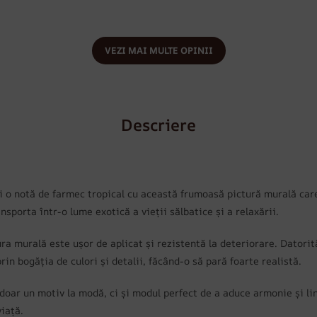
VEZI MAI MULTE OPINII
Descriere
ți o notă de farmec tropical cu această frumoasă pictură murală car
nsporta într-o lume exotică a vieții sălbatice și a relaxării.
tura murală este ușor de aplicat și rezistentă la deteriorare. Dator
n bogăția de culori și detalii, făcând-o să pară foarte realistă.
doar un motiv la modă, ci și modul perfect de a aduce armonie și lin
viață.