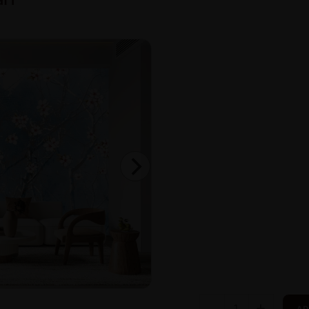
-
+
AD