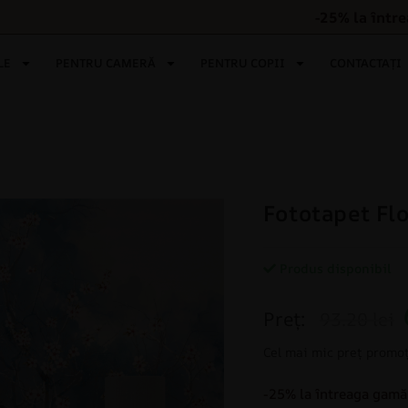
-25% la într
LE
PENTRU CAMERĂ
PENTRU COPII
CONTACTAȚI
Fototapet Flo
Produs disponibil
Preț:
93.20 lei
Cel mai mic preț promoț
-25% la întreaga gamă 