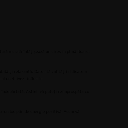
tură murală înfățișează un cireș în plină floare.
ilă și relaxantă. Datorită calității ridicate a
ul unei livezi înflorite.
e îndepărtată. Astfel, vă puteți reîmprospăta cu
tr-un loc plin de energie pozitivă. Acum vă