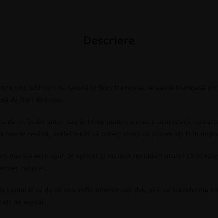
Descriere
tru toți iubitorii de natură și flori frumoase. Această frumoasă pic
nă de flori delicate.
 de zi, în dormitor sau în birou pentru a crea o atmosferă confortab
oarte realist, astfel încât vă puteți simți ca și cum ați fi în mijloc
ura murală este ușor de aplicat și nu lasă reziduuri atunci când est
farmec natural.
 Lamural va da un nou suflu interiorului dvs. și îl va transforma în
cați de acasă!