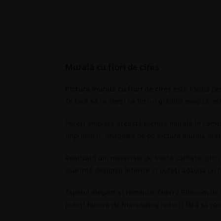
Murală cu flori de cireș
Pictura murală cu flori de cireș
este ideală pen
Te face să te simți ca într-o grădină magică, pli
Puteți amplasa această pictură murală în camera
imprimării, imaginea de pe pictura murală arată f
Realizată din materiale de înaltă calitate, pict
ușurință designul interior și puteți adăuga un 
Tapetul elegant și romantic Cherry Blossom de la
puteți bucura de frumusețea naturii fără să ple