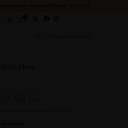
eaga gamă de articole! Rămâne: 14:52:46
0
>
>
Fototapet Flori de cireș
ri de cireș
69.90
lei
ional din ultimele 30 de zile:
69.90 lei
de articole!