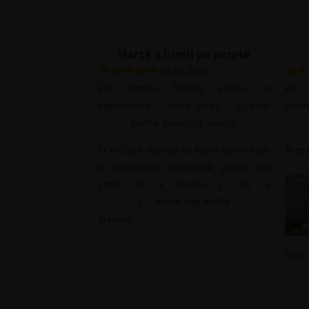
Hartă a lumii pe perete
05.08.2026
Fiul nostru începe școala în
Am c
septembrie – clasa întâi – și este
dorm
foarte dornic să învețe.
O pictură murală cu harta lumii este
Ace
o modalitate excelentă pentru un
copil de a învăța și de a
c
Arată mai multe
Nadine
Gabi