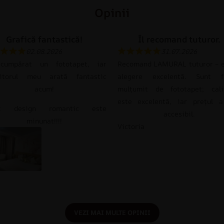
Opinii
Grafică fantastică!
Îl recomand tuturor.
02.08.2026
31.07.2026
umpărat un fototapet, iar
Recomand LAMURAL tuturor – e
itorul meu arată fantastic
alegere excelentă. Sunt f
acum!
mulțumit de fototapet; cali
este excelentă, iar prețul a
st design romantic este
accesibil.
minunat!!!!
Victoria
VEZI MAI MULTE OPINII