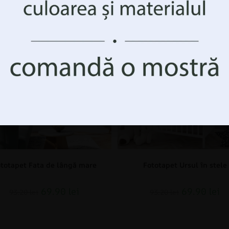
egativ anumite caracteristici și funcții.
DUCERI!
REDUCERI!
Accepta Totul
Gestionați opțiunile
totapet Fata de lângă mare
Fototapet Ursul în stele
69.90
lei
69.90
lei
93.20
lei
93.20
lei