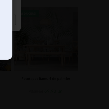
REDUCERI!
Fototapet Ramuri de palmier
69.90
lei
93.20
lei