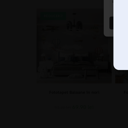
afecta n
REDUCERI!
RE
Fototapet Baloane în nori
Fo
69.90
lei
93.20
lei