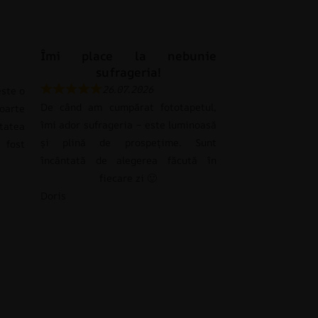
Îmi place la nebunie
sufrageria!
26.07.2026
ste o
De când am cumpărat fototapetul,
oarte
îmi ador sufrageria – este luminoasă
tatea
și plină de prospețime. Sunt
 fost
încântată de alegerea făcută în
fiecare zi 🙂
Doris