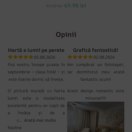
69.90
lei
93.20
lei
Opinii
Hartă a lumii pe perete
Grafică fantastică!
05.08.2026
02.08.2026
Fiul nostru începe școala în
Am cumpărat un fototapet,
septembrie – clasa întâi – și
iar dormitorul meu arată
este foarte dornic să învețe.
fantastic acum!
O pictură murală cu harta
Acest design romantic este
lumii este o modalitate
minunat!!!!
excelentă pentru un copil de
a învăța și de a
c
Arată mai multe
Nadine