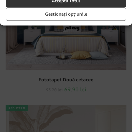
Accepta Totul
Gestionați opțiunile
Fototapet Două cetacee
69.90
lei
93.20
lei
REDUCERI!