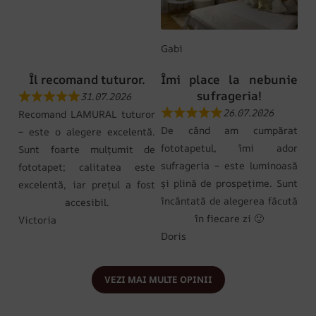
Gabi
Îl recomand tuturor.
Îmi place la nebunie
sufrageria!
31.07.2026
26.07.2026
Recomand LAMURAL tuturor
De când am cumpărat
– este o alegere excelentă.
fototapetul, îmi ador
Sunt foarte mulțumit de
sufrageria – este luminoasă
fototapet; calitatea este
și plină de prospețime. Sunt
excelentă, iar prețul a fost
încântată de alegerea făcută
accesibil.
în fiecare zi 🙂
Victoria
Doris
VEZI MAI MULTE OPINII