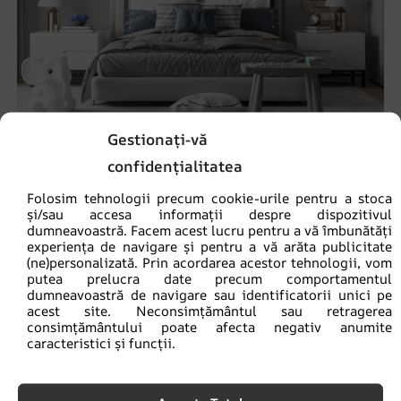
Gestionați-vă
confidențialitatea
Fototapet Baloane în nori
Folosim tehnologii precum cookie-urile pentru a stoca
69.90
lei
93.20
lei
și/sau accesa informații despre dispozitivul
dumneavoastră. Facem acest lucru pentru a vă îmbunătăți
experiența de navigare și pentru a vă arăta publicitate
REDUCERI!
(ne)personalizată. Prin acordarea acestor tehnologii, vom
putea prelucra date precum comportamentul
dumneavoastră de navigare sau identificatorii unici pe
acest site. Neconsimțământul sau retragerea
consimțământului poate afecta negativ anumite
caracteristici și funcții.