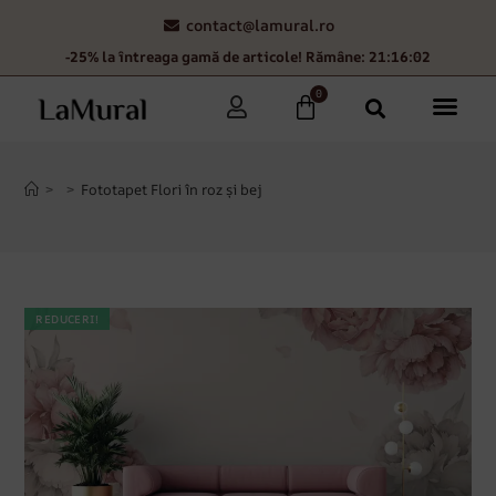
contact@lamural.ro
-25% la întreaga gamă de articole! Rămâne: 21:16:01
0
>
>
Fototapet Flori în roz și bej
REDUCERI!