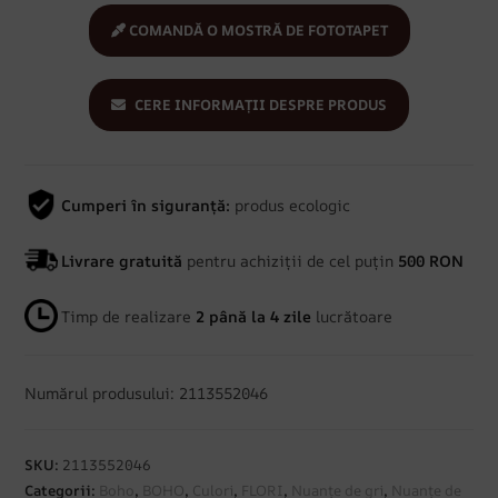
COMANDĂ O MOSTRĂ DE FOTOTAPET
CERE INFORMAȚII DESPRE PRODUS
Cumperi în siguranță:
produs ecologic
Livrare gratuită
pentru achiziții de cel puțin
500 RON
Timp de realizare
2 până la 4 zile
lucrătoare
Numărul produsului: 2113552046
SKU:
2113552046
Categorii:
Boho
,
BOHO
,
Culori
,
FLORI
,
Nuanțe de gri
,
Nuanțe de