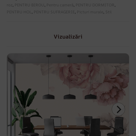
roz
,
PENTRU BIROU
,
Pentru cameră
,
PENTRU DORMITOR
,
PENTRU HOL
,
PENTRU SUFRAGERIE
,
Picturi murale
,
Stil
Vizualizări