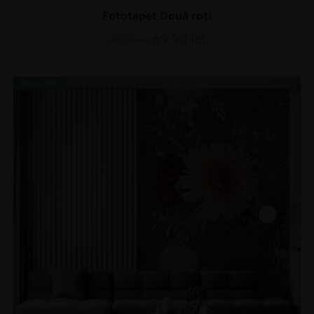
Fototapet Două roți
69.90
lei
93.20
lei
REDUCERI!