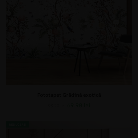
Fototapet Grădină exotică
69.90
lei
93.20
lei
REDUCERI!