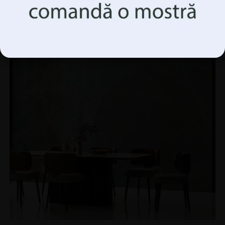
Accepta Totul
REDUCERI!
Gestionați opțiunile