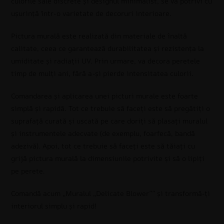
culorile sale discrete și designul minimalist, se va potrivi cu
ușurință într-o varietate de decoruri interioare.
Pictura murală este realizată din materiale de înaltă
calitate, ceea ce garantează durabilitatea și rezistența la
umiditate și radiații UV. Prin urmare, va decora peretele
timp de mulți ani, fără a-și pierde intensitatea culorii.
Comandarea și aplicarea unei picturi murale este foarte
simplă și rapidă. Tot ce trebuie să faceți este să pregătiți o
suprafață curată și uscată pe care doriți să plasați muralul
și instrumentele adecvate (de exemplu, foarfecă, bandă
adezivă). Apoi, tot ce trebuie să faceți este să tăiați cu
grijă pictura murală la dimensiunile potrivite și să o lipiți
pe perete.
Comandă acum „Muralul „Delicate Blower”” și transformă-ți
interiorul simplu și rapid!