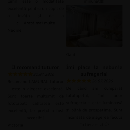
lumii este o modalitate
minunat!!!!
excelentă pentru un copil de
a învăța și de a
c
Arată mai multe
Nadine
Gabi
Îl recomand tuturor.
Îmi place la nebunie
sufrageria!
31.07.2026
26.07.2026
Recomand LAMURAL tuturor
De când am cumpărat
– este o alegere excelentă.
fototapetul, îmi ador
Sunt foarte mulțumit de
sufrageria – este luminoasă
fototapet; calitatea este
și plină de prospețime. Sunt
excelentă, iar prețul a fost
încântată de alegerea făcută
accesibil.
în fiecare zi 🙂
Victoria