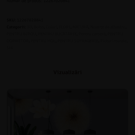
Număr de produs: 12267020841
SKU:
12267020841
Categorii:
3D
,
Boho
,
Culori
,
FLORI
,
NATURĂ
,
Nuanțe de albastru
,
PENTRU BIROU
,
PENTRU BUCĂTĂRIE
,
Pentru cameră
,
PENTRU
DORMITOR
,
PENTRU HOL
,
PENTRU SUFRAGERIE
,
Picturi murale
,
Stil
Vizualizări