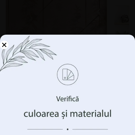
Gestionați-vă
confidențialitatea
Folosim tehnologii precum cookie-urile pentru a stoca
și/sau accesa informații despre dispozitivul
dumneavoastră. Facem acest lucru pentru a vă îmbunătăți
experiența de navigare și pentru a vă arăta publicitate
(ne)personalizată. Prin acordarea acestor tehnologii, vom
putea prelucra date precum comportamentul
dumneavoastră de navigare sau identificatorii unici pe
acest site. Neconsimțământul sau retragerea
consimțământului poate afecta negativ anumite
Fototapet Maimuțe în modele
caracteristici și funcții.
69.90
lei
93.20
lei