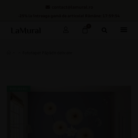
contact@lamural.ro
-25% la întreaga gamă de articole! Rămâne: 17:59:53
0
>
>
Fototapet Păpădii delicate
REDUCERI!