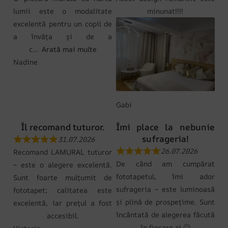
lumii este o modalitate
minunat!!!!
excelentă pentru un copil de
a învăța și de a
c
Arată mai multe
Nadine
Gabi
Îl recomand tuturor.
Îmi place la nebunie
sufrageria!
31.07.2026
26.07.2026
Recomand LAMURAL tuturor
De când am cumpărat
– este o alegere excelentă.
fototapetul, îmi ador
Sunt foarte mulțumit de
sufrageria – este luminoasă
fototapet; calitatea este
și plină de prospețime. Sunt
excelentă, iar prețul a fost
încântată de alegerea făcută
accesibil.
în fiecare zi 🙂