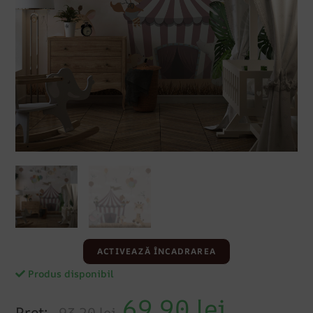
ACTIVEAZĂ ÎNCADRAREA
Produs disponibil
69.90
lei
Preț:
93.20 lei