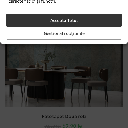
caracteristici și funcții.
Accepta Totul
Gestionați opțiunile
Fototapet Două roți
69.90
lei
93.20
lei