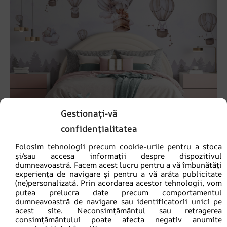
Gestionați-vă
confidențialitatea
Folosim tehnologii precum cookie-urile pentru a stoca
și/sau accesa informații despre dispozitivul
dumneavoastră. Facem acest lucru pentru a vă îmbunătăți
Fototapet Baloane peste pădure
experiența de navigare și pentru a vă arăta publicitate
69.90
lei
(ne)personalizată. Prin acordarea acestor tehnologii, vom
93.20
lei
putea prelucra date precum comportamentul
dumneavoastră de navigare sau identificatorii unici pe
acest site. Neconsimțământul sau retragerea
REDUCERI!
consimțământului poate afecta negativ anumite