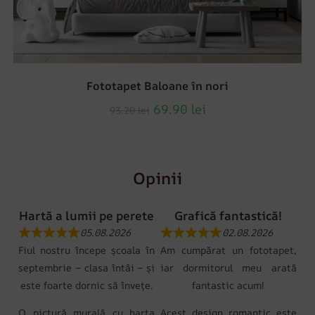
Fototapet Baloane în nori
69.90
lei
93.20
lei
Opinii
Hartă a lumii pe perete
Grafică fantastică!
05.08.2026
02.08.2026
Fiul nostru începe școala în
Am cumpărat un fototapet,
septembrie – clasa întâi – și
iar dormitorul meu arată
este foarte dornic să învețe.
fantastic acum!
O pictură murală cu harta
Acest design romantic este