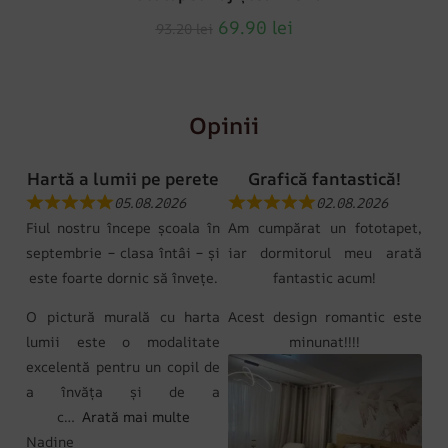
69.90
lei
93.20
lei
Opinii
Hartă a lumii pe perete
Grafică fantastică!
05.08.2026
02.08.2026
Fiul nostru începe școala în
Am cumpărat un fototapet,
septembrie – clasa întâi – și
iar dormitorul meu arată
este foarte dornic să învețe.
fantastic acum!
O pictură murală cu harta
Acest design romantic este
lumii este o modalitate
minunat!!!!
excelentă pentru un copil de
a învăța și de a
c
Arată mai multe
Nadine