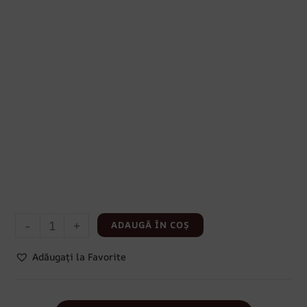
-
+
ADAUGĂ ÎN COȘ
Adăugați la Favorite