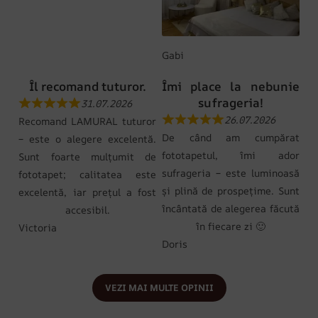
Gabi
Îl recomand tuturor.
Îmi place la nebunie
sufrageria!
31.07.2026
26.07.2026
Recomand LAMURAL tuturor
De când am cumpărat
– este o alegere excelentă.
fototapetul, îmi ador
Sunt foarte mulțumit de
sufrageria – este luminoasă
fototapet; calitatea este
și plină de prospețime. Sunt
excelentă, iar prețul a fost
încântată de alegerea făcută
accesibil.
în fiecare zi 🙂
Victoria
Doris
VEZI MAI MULTE OPINII