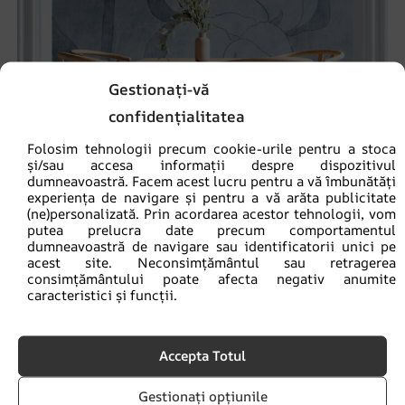
Gestionați-vă
confidențialitatea
Folosim tehnologii precum cookie-urile pentru a stoca
și/sau accesa informații despre dispozitivul
dumneavoastră. Facem acest lucru pentru a vă îmbunătăți
experiența de navigare și pentru a vă arăta publicitate
(ne)personalizată. Prin acordarea acestor tehnologii, vom
putea prelucra date precum comportamentul
dumneavoastră de navigare sau identificatorii unici pe
Fototapet Floare de bumbac albastră
acest site. Neconsimțământul sau retragerea
consimțământului poate afecta negativ anumite
69.90
lei
93.20
lei
caracteristici și funcții.
REDUCERI!
Accepta Totul
Gestionați opțiunile