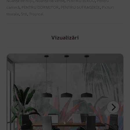
Nuanțe de roșu
,
Nuanțe de verde
,
PENTRU BIROU
,
Pentru
cameră
,
PENTRU DORMITOR
,
PENTRU SUFRAGERIE
,
Picturi
murale
,
Stil
,
Tropical
Vizualizări