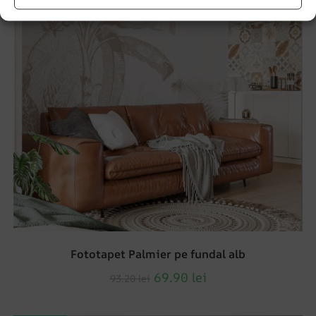
Fototapet Palmier pe fundal alb
69.90
lei
93.20
lei