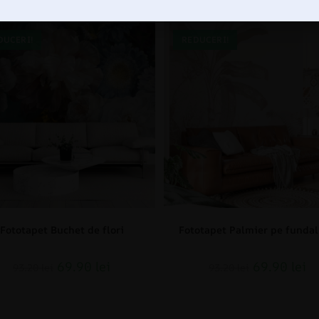
DUCERI!
REDUCERI!
Fototapet Buchet de flori
Fototapet Palmier pe fundal
69.90
lei
69.90
lei
93.20
lei
93.20
lei