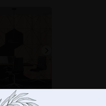
-
+
AD