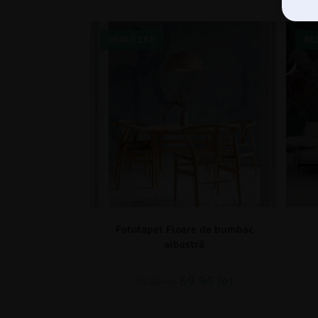
REDUCERI!
RE
Fototapet Floare de bumbac
albastră
69.90
lei
93.20
lei