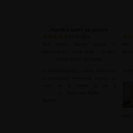
Hartă a lumii pe perete
05.08.2026
Fiul nostru începe școala în
Am c
septembrie – clasa întâi – și este
dorm
foarte dornic să învețe.
O pictură murală cu harta lumii este
Ace
o modalitate excelentă pentru un
copil de a învăța și de a
c
Arată mai multe
Nadine
Gabi