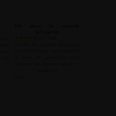
Îmi place la nebunie
sufrageria!
26.07.2026
ste o
De când am cumpărat fototapetul,
oarte
îmi ador sufrageria – este luminoasă
tatea
și plină de prospețime. Sunt
 fost
încântată de alegerea făcută în
fiecare zi 🙂
Doris