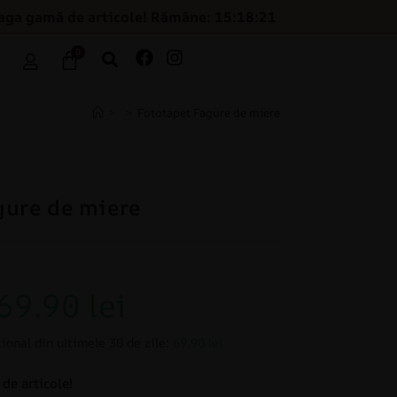
eaga gamă de articole! Rămâne: 15:18:20
0
>
>
Fototapet Fagure de miere
gure de miere
69.90
lei
ional din ultimele 30 de zile:
69.90 lei
de articole!