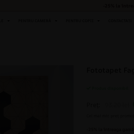
-25% la într
LE
PENTRU CAMERĂ
PENTRU COPII
CONTACTAȚI
Fototapet Fa
Produs disponibil
Preț:
93.20 lei
Cel mai mic preț promoț
-25% la întreaga gamă 