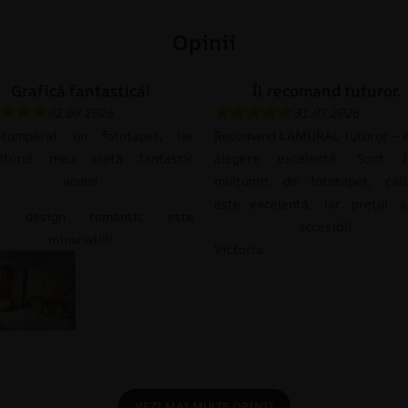
Opinii
Grafică fantastică!
Îl recomand tuturor.
02.08.2026
31.07.2026
umpărat un fototapet, iar
Recomand LAMURAL tuturor – e
itorul meu arată fantastic
alegere excelentă. Sunt f
acum!
mulțumit de fototapet; cali
este excelentă, iar prețul a
st design romantic este
accesibil.
minunat!!!!
Victoria
VEZI MAI MULTE OPINII