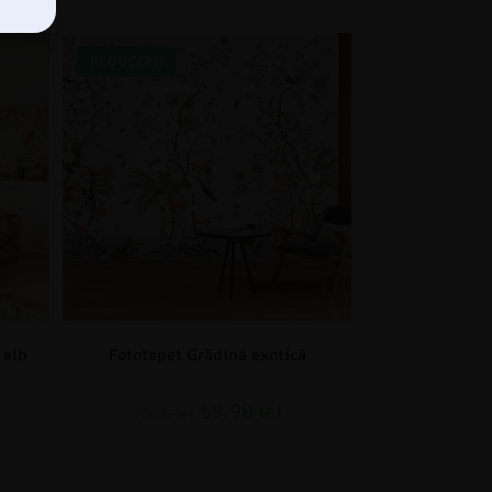
REDUCERI!
 alb
Fototapet Grădină exotică
69.90
lei
93.20
lei