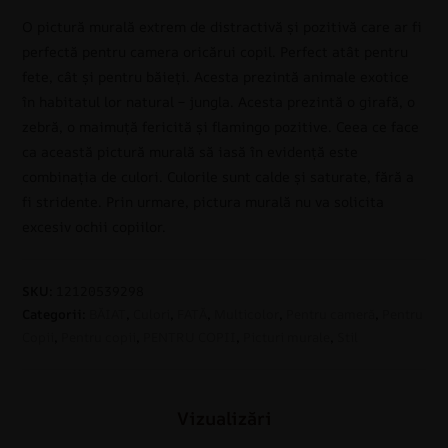
O pictură murală extrem de distractivă și pozitivă care ar fi
perfectă pentru camera oricărui copil. Perfect atât pentru
fete, cât și pentru băieți. Acesta prezintă animale exotice
în habitatul lor natural – jungla. Acesta prezintă o girafă, o
zebră, o maimuță fericită și flamingo pozitive. Ceea ce face
ca această pictură murală să iasă în evidență este
combinația de culori. Culorile sunt calde și saturate, fără a
fi stridente. Prin urmare, pictura murală nu va solicita
excesiv ochii copiilor.
SKU:
12120539298
Categorii:
BĂIAT
,
Culori
,
FATĂ
,
Multicolor
,
Pentru cameră
,
Pentru
Copii
,
Pentru copii
,
PENTRU COPII
,
Picturi murale
,
Stil
Vizualizări