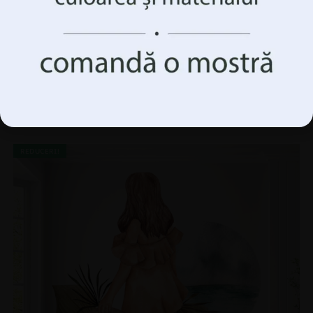
caracteristici și funcții.
Accepta Totul
Fototapet Balerină în dans
Gestionați opțiunile
69.90
lei
93.20
lei
REDUCERI!