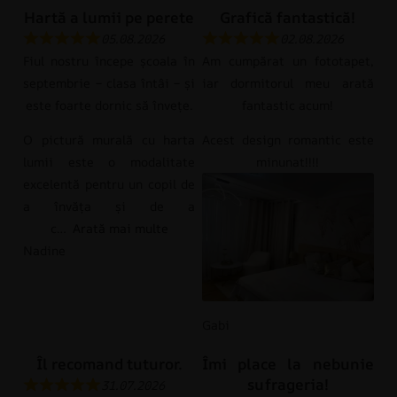
Hartă a lumii pe perete
Grafică fantastică!
05.08.2026
02.08.2026
Fiul nostru începe școala în
Am cumpărat un fototapet,
septembrie – clasa întâi – și
iar dormitorul meu arată
este foarte dornic să învețe.
fantastic acum!
O pictură murală cu harta
Acest design romantic este
lumii este o modalitate
minunat!!!!
excelentă pentru un copil de
a învăța și de a
c
Arată mai multe
Nadine
Gabi
Îl recomand tuturor.
Îmi place la nebunie
sufrageria!
31.07.2026