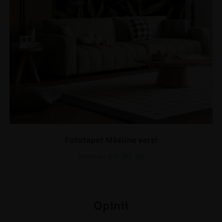
Fototapet Măsline verzi
69.90
lei
93.20
lei
Opinii