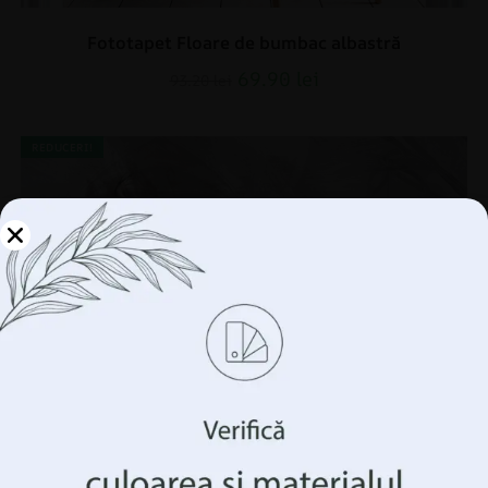
Fototapet Floare de bumbac albastră
69.90
lei
93.20
lei
REDUCERI!
Gestionați-vă
confidențialitatea
Folosim tehnologii precum cookie-urile pentru a stoca
și/sau accesa informații despre dispozitivul
dumneavoastră. Facem acest lucru pentru a vă îmbunătăți
experiența de navigare și pentru a vă arăta publicitate
(ne)personalizată. Prin acordarea acestor tehnologii, vom
putea prelucra date precum comportamentul
dumneavoastră de navigare sau identificatorii unici pe
acest site. Neconsimțământul sau retragerea
consimțământului poate afecta negativ anumite