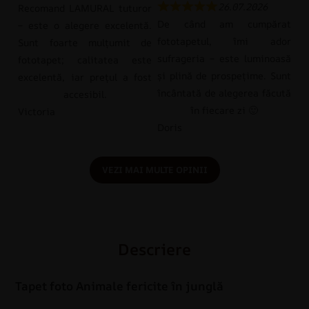
26.07.2026
Recomand LAMURAL tuturor
De când am cumpărat
– este o alegere excelentă.
fototapetul, îmi ador
Sunt foarte mulțumit de
sufrageria – este luminoasă
fototapet; calitatea este
și plină de prospețime. Sunt
excelentă, iar prețul a fost
încântată de alegerea făcută
accesibil.
în fiecare zi 🙂
Victoria
Doris
VEZI MAI MULTE OPINII
Descriere
Tapet foto Animale fericite în junglă