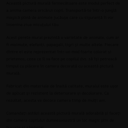
Această pictură murală fermecătoare este modul perfect de
a anima camera oricărui copil. Transportă-te într-o junglă
magică plină de animale jucăușe care cu siguranță îi vor
însenina ziua micuțului tău.
Acest perete mural prezintă o varietate de animale, cum ar
fi maimuțe, elefanți, papagali, tigri și multe altele. Fiecare
dintre ei este reprezentat într-un mod foarte colorat și
prietenos, ceea ce îl va face pe copilul dvs. să își petreacă
timpul cu plăcere în camera decorată cu această pictură
murală.
Fabricat din materiale de înaltă calitate, muralul este ușor
de aplicat și rezistent la deteriorare și decolorare. Ca
rezultat, acesta va decora camera timp de mulți ani.
Comandați astăzi această pictură murală adorabilă și faceți
din camera copilului dumneavoastră un loc magic plin de
bucurie și zâmbete!