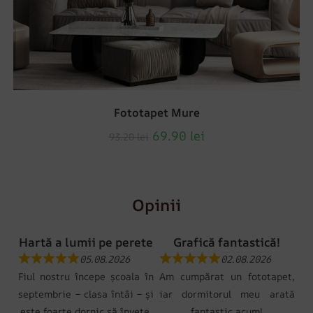
Fototapet Mure
69.90
lei
93.20
lei
Opinii
Hartă a lumii pe perete
Grafică fantastică!
05.08.2026
02.08.2026
Fiul nostru începe școala în
Am cumpărat un fototapet,
septembrie – clasa întâi – și
iar dormitorul meu arată
este foarte dornic să învețe.
fantastic acum!