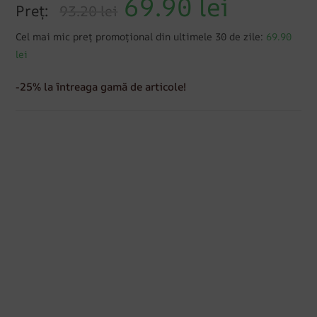
69.90
lei
Preț:
93.20 lei
Cel mai mic preț promoțional din ultimele 30 de zile:
69.90
lei
-25% la întreaga gamă de articole!