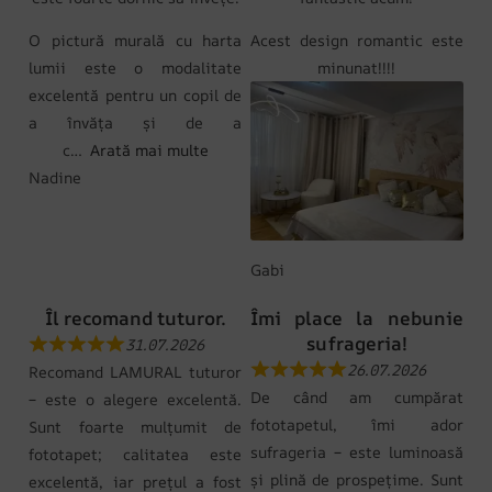
O pictură murală cu harta
Acest design romantic este
lumii este o modalitate
minunat!!!!
excelentă pentru un copil de
a învăța și de a
c
Arată mai multe
Nadine
Gabi
Îl recomand tuturor.
Îmi place la nebunie
sufrageria!
31.07.2026
26.07.2026
Recomand LAMURAL tuturor
De când am cumpărat
– este o alegere excelentă.
fototapetul, îmi ador
Sunt foarte mulțumit de
sufrageria – este luminoasă
fototapet; calitatea este
și plină de prospețime. Sunt
excelentă, iar prețul a fost