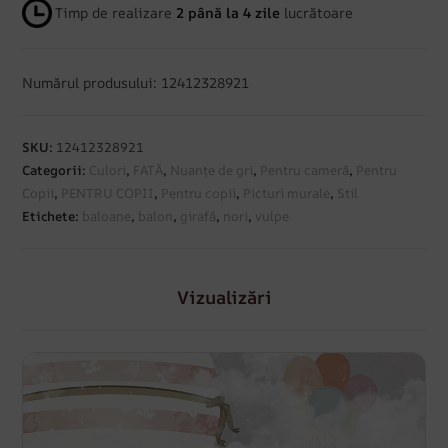
Timp de realizare
2 până la 4 zile
lucrătoare
Numărul produsului: 12412328921
SKU:
12412328921
Categorii:
Culori
,
FATĂ
,
Nuanțe de gri
,
Pentru cameră
,
Pentru
Copii
,
PENTRU COPII
,
Pentru copii
,
Picturi murale
,
Stil
Etichete:
baloane
,
balon
,
girafă
,
nori
,
vulpe
Vizualizări