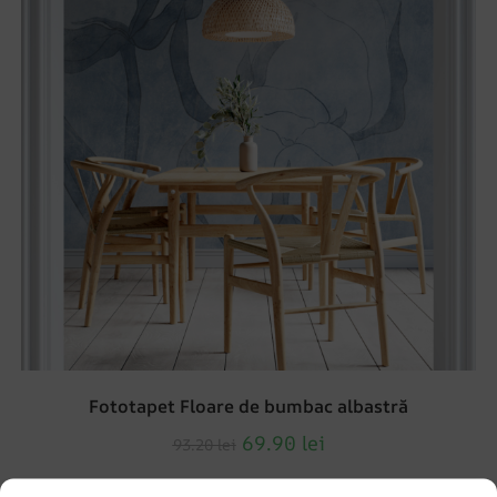
Fototapet Floare de bumbac albastră
69.90
lei
93.20
lei