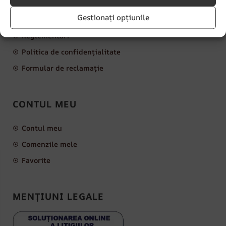
LINKURI IMPORTANTE
Gestionați opțiunile
Reglementări
Politica de confidențialitate
Formular de reclamație
CONTUL MEU
Contul meu
Comenzile mele
Favorite
MENȚIUNI LEGALE