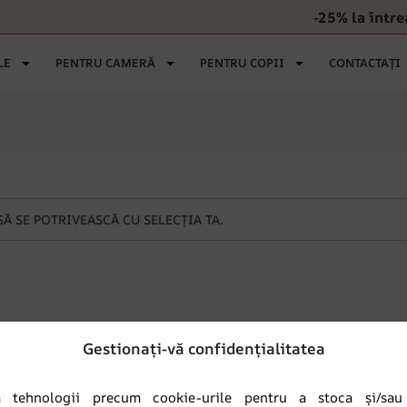
-25% la într
LE
PENTRU CAMERĂ
PENTRU COPII
CONTACTAȚI
Ă SE POTRIVEASCĂ CU SELECȚIA TA.
Gestionați-vă confidențialitatea
m tehnologii precum cookie-urile pentru a stoca și/sau