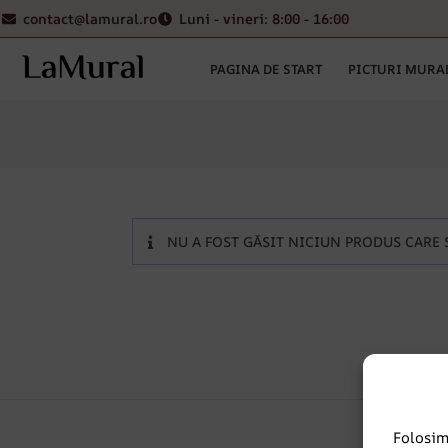
contact@lamural.ro
Luni - vineri: 8:00 - 16:00
PAGINA DE START
PICTURI MURA
NU A FOST GĂSIT NICIUN PRODUS CARE S
Folosi