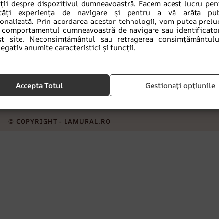
ții despre dispozitivul dumneavoastră. Facem acest lucru pen
tăți experiența de navigare și pentru a vă arăta publ
ȚII
LINKURI IMPORTANTE
C
sonalizată. Prin acordarea acestor tehnologii, vom putea prelu
comportamentul dumneavoastră de navigare sau identificator
i
st site. Neconsimțământul sau retragerea consimțământulu
Reglementări
egativ anumite caracteristici și funcții.
ivrarea
Politica de confidențialitate
i reclamații
Formular de reclamație
Accepta Totul
Gestionați opțiunile
© COPYRIGHT - LAMURAL.RO