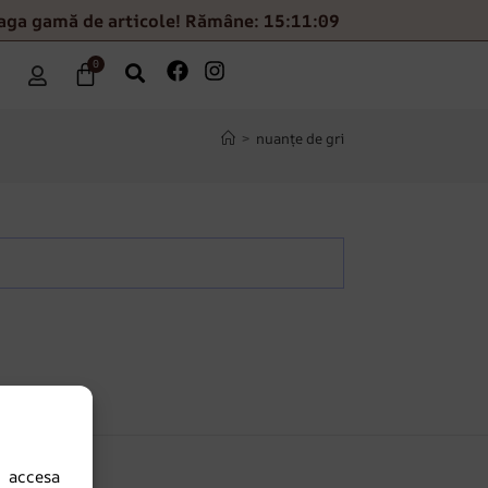
eaga gamă de articole! Rămâne: 15:11:08
0
>
nuanțe de gri
 accesa