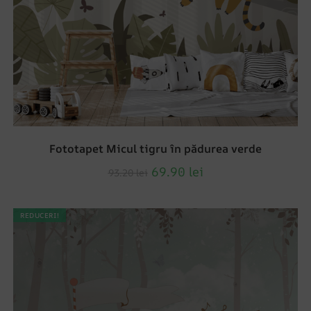
Fototapet Micul tigru în pădurea verde
69.90
lei
93.20
lei
REDUCERI!