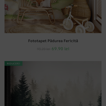
Fototapet Pădurea Fericită
69.90
lei
93.20
lei
REDUCERI!