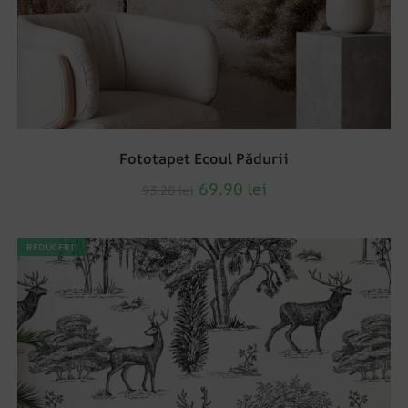
Fototapet Ecoul Pădurii
69.90
lei
93.20
lei
REDUCERI!