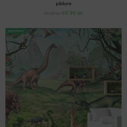
pădure
69.90
lei
93.20
lei
REDUCERI!