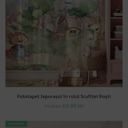
Fototapet Iepurașul în rolul Scufiței Roșii
69.90
lei
93.20
lei
REDUCERI!