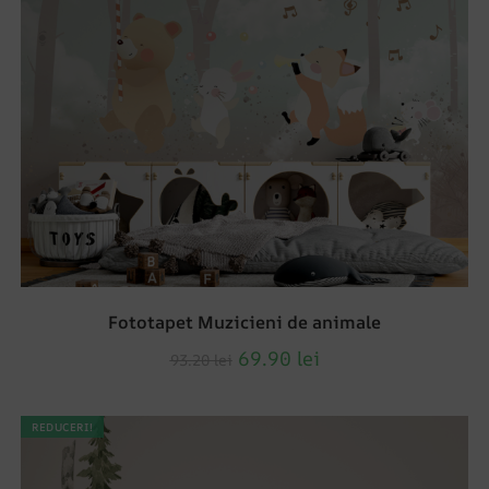
Fototapet Muzicieni de animale
69.90
lei
93.20
lei
REDUCERI!