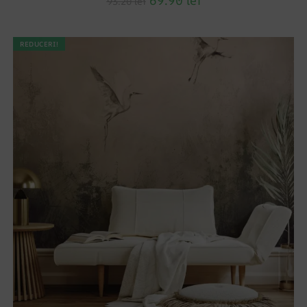
69.90
lei
93.20
lei
REDUCERI!