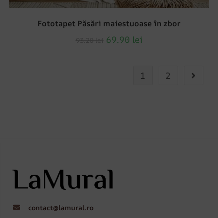
Fototapet Păsări maiestuoase în zbor
69.90
lei
93.20
lei
1
2
contact@lamural.ro