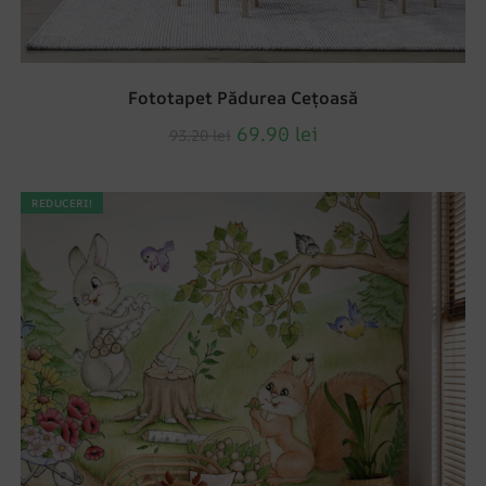
Fototapet Pădurea Cețoasă
69.90
lei
93.20
lei
REDUCERI!