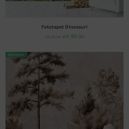
Fototapet Dinozauri
69.90
lei
93.20
lei
REDUCERI!