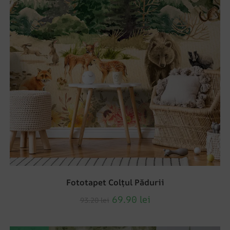
Fototapet Colțul Pădurii
69.90
lei
93.20
lei