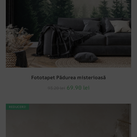
Fototapet Pădurea misterioasă
69.90
lei
93.20
lei
REDUCERI!