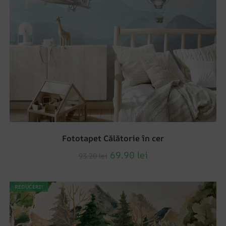
Fototapet Călătorie în cer
69.90
lei
93.20
lei
REDUCERI!