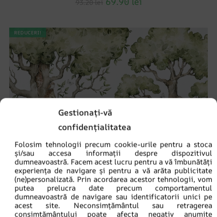
69.90
lei
93.20
lei
REDUCERI!
Gestionați-vă
confidențialitatea
Folosim tehnologii precum cookie-urile pentru a stoca
și/sau accesa informații despre dispozitivul
dumneavoastră. Facem acest lucru pentru a vă îmbunătăți
experiența de navigare și pentru a vă arăta publicitate
(ne)personalizată. Prin acordarea acestor tehnologii, vom
putea prelucra date precum comportamentul
dumneavoastră de navigare sau identificatorii unici pe
acest site. Neconsimțământul sau retragerea
consimțământului poate afecta negativ anumite