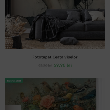
Fototapet Ceața viselor
69.90
lei
93.20
lei
REDUCERI!