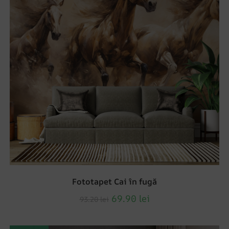
Fototapet Cai în fugă
69.90
lei
93.20
lei