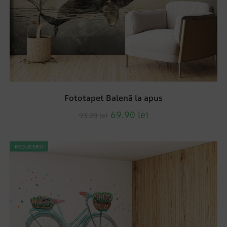
Fototapet Balenă la apus
69.90
lei
93.20
lei
REDUCERI!