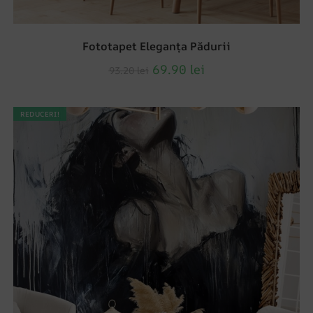
Fototapet Eleganța Pădurii
69.90
lei
93.20
lei
REDUCERI!