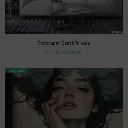
Fototapet Ceață în vale
69.90
lei
93.20
lei
REDUCERI!