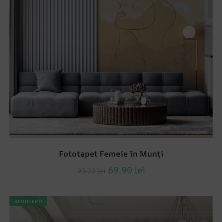
Fototapet Femeie în Munți
69.90
lei
93.20
lei
REDUCERI!