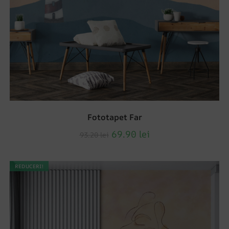
Fototapet Far
69.90
lei
93.20
lei
REDUCERI!