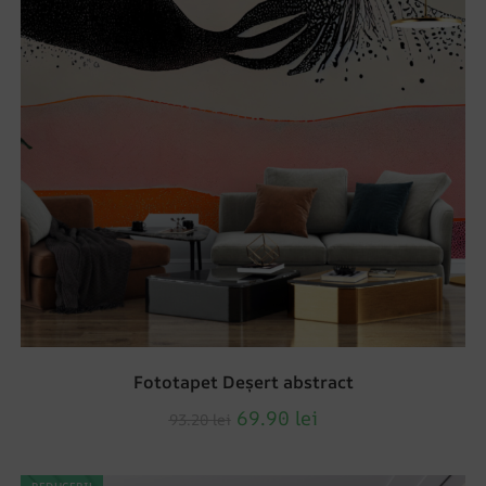
Fototapet Deșert abstract
69.90
lei
93.20
lei