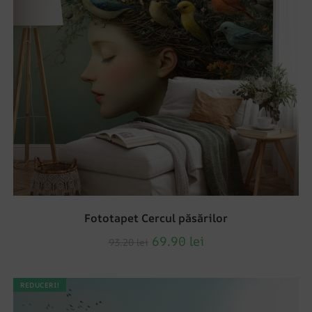
Fototapet Cercul păsărilor
69.90
lei
93.20
lei
REDUCERI!