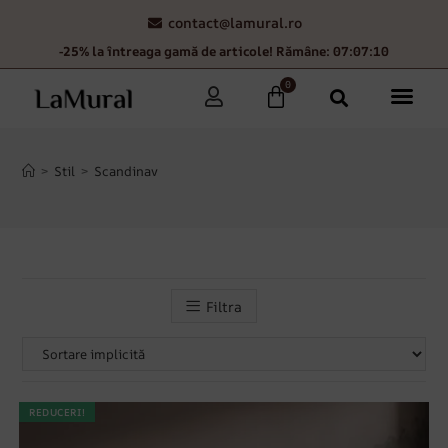
contact@lamural.ro
-25% la întreaga gamă de articole! Rămâne: 07:07:07
0
>
Stil
>
Scandinav
Filtra
REDUCERI!