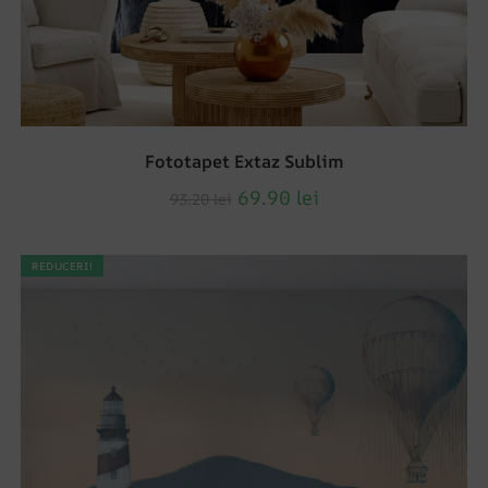
Fototapet Extaz Sublim
69.90
lei
93.20
lei
REDUCERI!