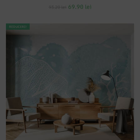
69.90
lei
93.20
lei
REDUCERI!