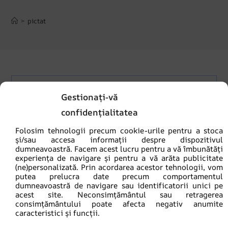
>
pictat
NU A FOST GĂSIT NICIUN PRODUS CARE SĂ SE
Gestionați-vă
POTRIVEASCĂ CU SELECȚIA TA.
confidențialitatea
Folosim tehnologii precum cookie-urile pentru a stoca
și/sau accesa informații despre dispozitivul
dumneavoastră. Facem acest lucru pentru a vă îmbunătăți
experiența de navigare și pentru a vă arăta publicitate
(ne)personalizată. Prin acordarea acestor tehnologii, vom
putea prelucra date precum comportamentul
dumneavoastră de navigare sau identificatorii unici pe
acest site. Neconsimțământul sau retragerea
consimțământului poate afecta negativ anumite
caracteristici și funcții.