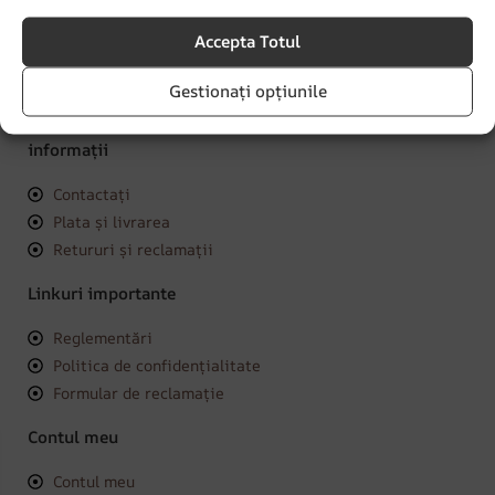
Accepta Totul
contact@lamural.ro
Gestionați opțiunile
Luni - Vineri: 8:00 am - 4:00 pm
informații
Contactați
Plata și livrarea
Retururi și reclamații
Linkuri importante
Reglementări
Politica de confidențialitate
Formular de reclamație
Contul meu
Contul meu