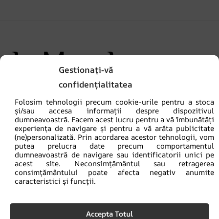
Gestionați-vă
confidențialitatea
contact@lamural.ro
Folosim tehnologii precum cookie-urile pentru a stoca
Luni - Vineri: 8:00 am - 4:00 pm
și/sau accesa informații despre dispozitivul
dumneavoastră. Facem acest lucru pentru a vă îmbunătăți
experiența de navigare și pentru a vă arăta publicitate
(ne)personalizată. Prin acordarea acestor tehnologii, vom
INFORMAȚII
putea prelucra date precum comportamentul
dumneavoastră de navigare sau identificatorii unici pe
acest site. Neconsimțământul sau retragerea
Contactați
consimțământului poate afecta negativ anumite
Plata și livrarea
caracteristici și funcții.
Retururi și reclamații
Accepta Totul