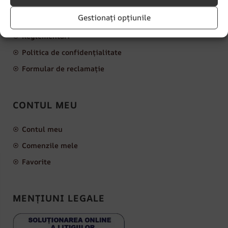
LINKURI IMPORTANTE
Gestionați opțiunile
Reglementări
Politica de confidențialitate
Formular de reclamație
CONTUL MEU
Contul meu
Comenzile mele
Favorite
MENȚIUNI LEGALE