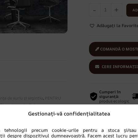
-
+
AD
Adăugați la Favorit
COMANDĂ O MOSTR
CERE INFORMAȚII
Cumperi în
siguranță:
nțe de auriu și argintiu
,
PENTRU
produs ecologic
,
Picturi murale
,
Stil
Gestionați-vă confidențialitatea
m tehnologii precum cookie-urile pentru a stoca și/sau
ții despre dispozitivul dumneavoastră. Facem acest lucru pen