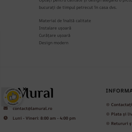
bucurați de timpul petrecut în casa dvs.
Material de înaltă calitate
Instalare ușoară
Curățare ușoară
Design modern
×
INFORMA
Contactaț
contact@lamural.ro
Plata și l
Luni - Vineri: 8:00 am - 4:00 pm
Retururi ș