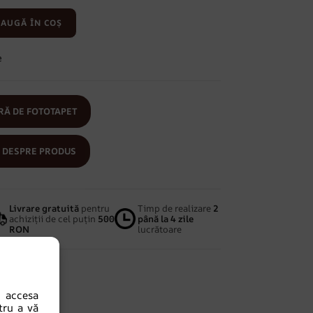
AUGĂ ÎN COȘ
e
Ă DE FOTOTAPET
 DESPRE PRODUS
Livrare gratuită
pentru
Timp de realizare
2
achiziții de cel puțin
500
până la 4 zile
RON
lucrătoare
 accesa
tru a vă