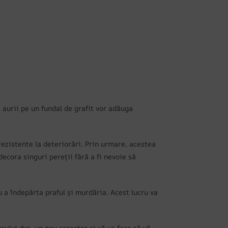
aurii pe un fundal de grafit vor adăuga
rezistente la deteriorări. Prin urmare, acestea
decora singuri pereții fără a fi nevoie să
 a îndepărta praful și murdăria. Acest lucru va
rului dvs. un nou caracter și vă va face să vă