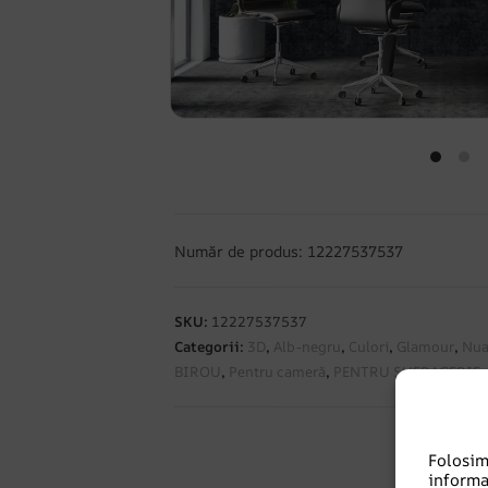
Număr de produs: 12227537537
SKU:
12227537537
Categorii:
3D
,
Alb-negru
,
Culori
,
Glamour
,
Nua
BIROU
,
Pentru cameră
,
PENTRU SUFRAGERIE
Folosi
informa