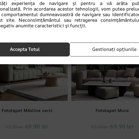
tăți experiența de navigare și pentru a vă arăta publ
Produse similare
sonalizată. Prin acordarea acestor tehnologii, vom putea prelu
comportamentul dumneavoastră de navigare sau identificator
st site. Neconsimțământul sau retragerea consimțământulu
egativ anumite caracteristici și funcții.
DUCERI!
REDUCERI!
Accepta Totul
Gestionați opțiunile
Fototapet Măsline verzi
Fototapet Mure
69.90
lei
69.90
lei
93.20
lei
93.20
lei