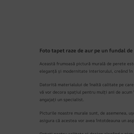
Foto tapet raze de aur pe un fundal de 
Această frumoasă pictură murală de perete este
eleganță și modernitate interiorului, creând în
Datorită materialului de înaltă calitate pe car
vă vor decora spațiul pentru mulți ani de acum în
angajați un specialist.
Picturile noastre murale sunt, de asemenea, ușo
asigura că acestea vor avea întotdeauna un as
Optați pentru calitate și design alegând o pictu