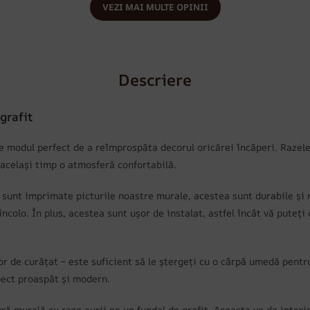
VEZI MAI MULTE OPINII
Descriere
grafit
 modul perfect de a reîmprospăta decorul oricărei încăperi. Razele 
 același timp o atmosferă confortabilă.
e sunt imprimate picturile noastre murale, acestea sunt durabile și 
colo. În plus, acestea sunt ușor de instalat, astfel încât vă puteți 
r de curățat – este suficient să le ștergeți cu o cârpă umedă pentru
pect proaspăt și modern.
ră murală cu raze aurii pe un fundal de grafit. Aceasta va da interio