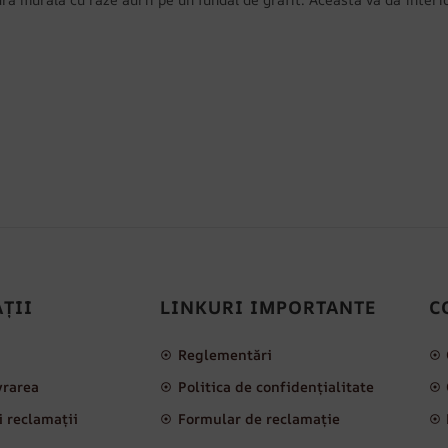
ȚII
LINKURI IMPORTANTE
C
i
Reglementări
ivrarea
Politica de confidențialitate
i reclamații
Formular de reclamație