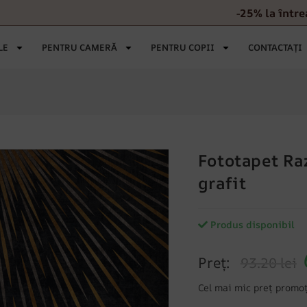
-25% la într
LE
PENTRU CAMERĂ
PENTRU COPII
CONTACTAȚI
Fototapet Ra
grafit
Produs disponibil
Preț:
93.20 lei
Cel mai mic preț promoț