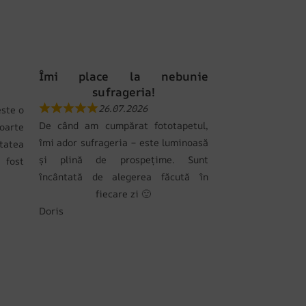
Îmi place la nebunie
sufrageria!
26.07.2026
ste o
De când am cumpărat fototapetul,
oarte
îmi ador sufrageria – este luminoasă
tatea
și plină de prospețime. Sunt
 fost
încântată de alegerea făcută în
fiecare zi 🙂
Doris