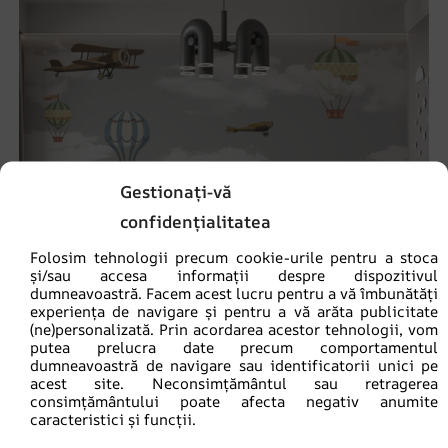
Gestionați-vă
confidențialitatea
Folosim tehnologii precum cookie-urile pentru a stoca
și/sau accesa informații despre dispozitivul
dumneavoastră. Facem acest lucru pentru a vă îmbunătăți
experiența de navigare și pentru a vă arăta publicitate
(ne)personalizată. Prin acordarea acestor tehnologii, vom
putea prelucra date precum comportamentul
dumneavoastră de navigare sau identificatorii unici pe
acest site. Neconsimțământul sau retragerea
Fototapet Baloane în nori
consimțământului poate afecta negativ anumite
caracteristici și funcții.
69.90
lei
93.20
lei