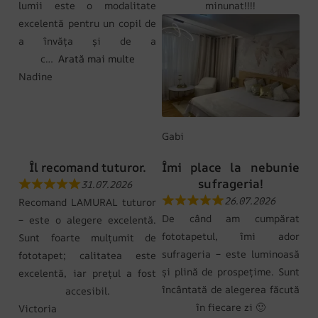
lumii este o modalitate
minunat!!!!
excelentă pentru un copil de
a învăța și de a
c
Arată mai multe
Nadine
Gabi
Îl recomand tuturor.
Îmi place la nebunie
sufrageria!
31.07.2026
26.07.2026
Recomand LAMURAL tuturor
De când am cumpărat
– este o alegere excelentă.
fototapetul, îmi ador
Sunt foarte mulțumit de
sufrageria – este luminoasă
fototapet; calitatea este
și plină de prospețime. Sunt
excelentă, iar prețul a fost
încântată de alegerea făcută
accesibil.
în fiecare zi 🙂
Victoria