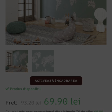
ACTIVEAZĂ ÎNCADRAREA
Produs disponibil
69.90
lei
Preț:
93.20 lei
Cel mai mic preț promoțional din ultimele 30 de zile:
69.90