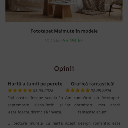
Fototapet Maimuțe în modele
69.90
lei
93.20
lei
Opinii
Hartă a lumii pe perete
Grafică fantastică!
05.08.2026
02.08.2026
Fiul nostru începe școala în
Am cumpărat un fototapet,
septembrie – clasa întâi – și
iar dormitorul meu arată
este foarte dornic să învețe.
fantastic acum!
O pictură murală cu harta
Acest design romantic este