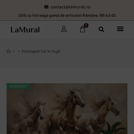
contact@lamural.ro
-25% la întreaga gamă de articole! Rămâne: 00:42:00
0
>
>
Fototapet Cai în fugă
REDUCERI!