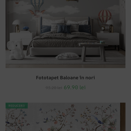
Fototapet Baloane în nori
69.90
lei
93.20
lei
REDUCERI!