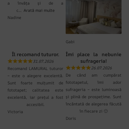
a învăța și de a
c
Arată mai multe
Nadine
Gabi
Îl recomand tuturor.
Îmi place la nebunie
sufrageria!
31.07.2026
26.07.2026
Recomand LAMURAL tuturor
De când am cumpărat
– este o alegere excelentă.
fototapetul, îmi ador
Sunt foarte mulțumit de
sufrageria – este luminoasă
fototapet; calitatea este
și plină de prospețime. Sunt
excelentă, iar prețul a fost
încântată de alegerea făcută
accesibil.
în fiecare zi 🙂
Victoria
Doris