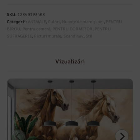
SKU:
12340193403
Categorii:
ANIMALE
,
Culori
,
Nuanțe de maro și bej
,
PENTRU
BIROU
,
Pentru cameră
,
PENTRU DORMITOR
,
PENTRU
SUFRAGERIE
,
Picturi murale
,
Scandinav
,
Stil
Vizualizări