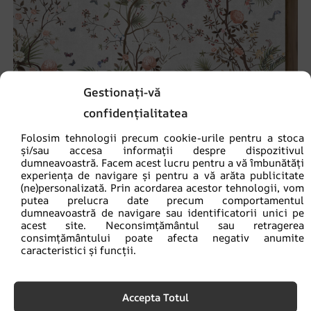
Gestionați-vă
confidențialitatea
Folosim tehnologii precum cookie-urile pentru a stoca
și/sau accesa informații despre dispozitivul
dumneavoastră. Facem acest lucru pentru a vă îmbunătăți
experiența de navigare și pentru a vă arăta publicitate
(ne)personalizată. Prin acordarea acestor tehnologii, vom
putea prelucra date precum comportamentul
dumneavoastră de navigare sau identificatorii unici pe
acest site. Neconsimțământul sau retragerea
consimțământului poate afecta negativ anumite
Fototapet Grădină exotică
caracteristici și funcții.
69.90
lei
93.20
lei
Accepta Totul
REDUCERI!