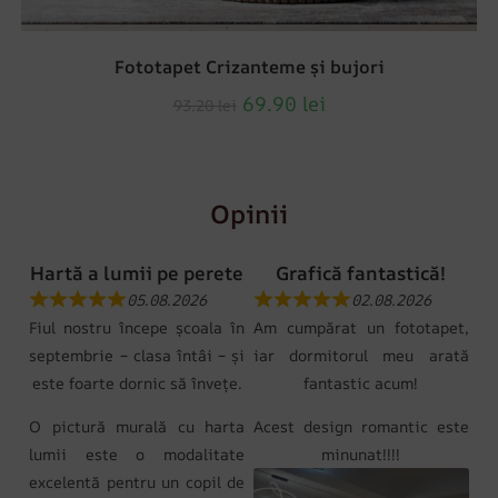
Fototapet Crizanteme și bujori
69.90
lei
93.20
lei
Opinii
Hartă a lumii pe perete
Grafică fantastică!
05.08.2026
02.08.2026
Fiul nostru începe școala în
Am cumpărat un fototapet,
septembrie – clasa întâi – și
iar dormitorul meu arată
este foarte dornic să învețe.
fantastic acum!
O pictură murală cu harta
Acest design romantic este
lumii este o modalitate
minunat!!!!
excelentă pentru un copil de