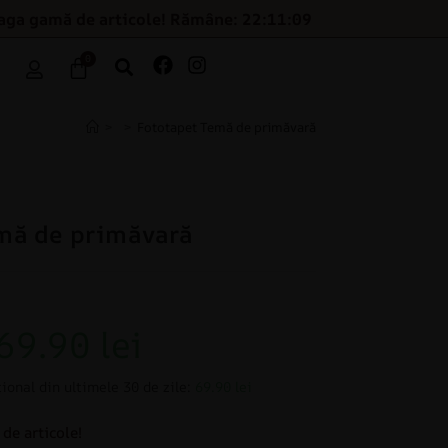
eaga gamă de articole! Rămâne: 22:11:08
0
>
>
Fototapet Temă de primăvară
mă de primăvară
69.90
lei
ional din ultimele 30 de zile:
69.90 lei
de articole!