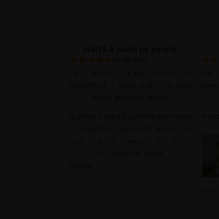
Hartă a lumii pe perete
05.08.2026
Fiul nostru începe școala în
Am c
septembrie – clasa întâi – și este
dorm
foarte dornic să învețe.
O pictură murală cu harta lumii este
Ace
o modalitate excelentă pentru un
copil de a învăța și de a
c
Arată mai multe
Nadine
Gabi