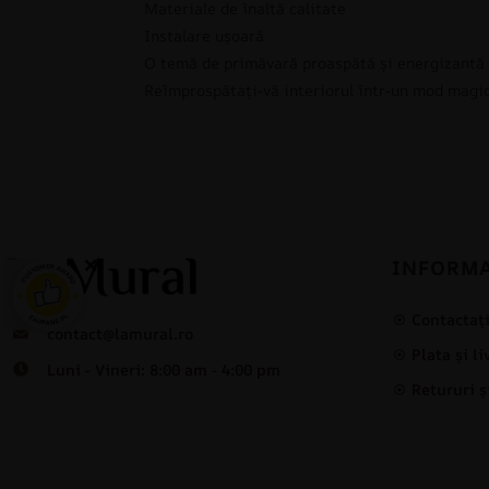
Materiale de înaltă calitate
Instalare ușoară
O temă de primăvară proaspătă și energizantă
Reîmprospătați-vă interiorul într-un mod magi
×
INFORMA
Contactaț
contact@lamural.ro
Plata și l
Luni - Vineri: 8:00 am - 4:00 pm
Retururi ș