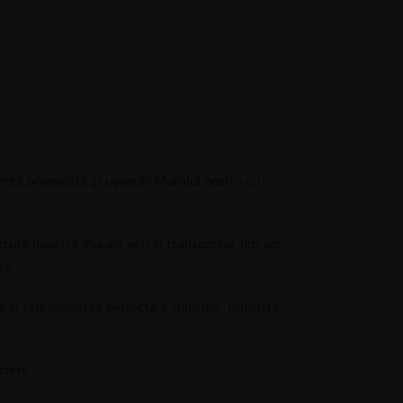
imtă proaspătă și ușoară? Muralul nostru cu
tura noastră murală veți fi transportat într-un
ră.
a și reproducerea perfectă a culorilor. Datorită
urii!