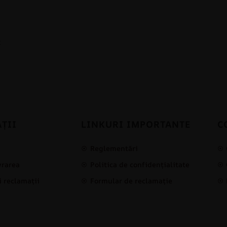
c
ȚII
LINKURI IMPORTANTE
C
i
Reglementări
ivrarea
Politica de confidențialitate
i reclamații
Formular de reclamație