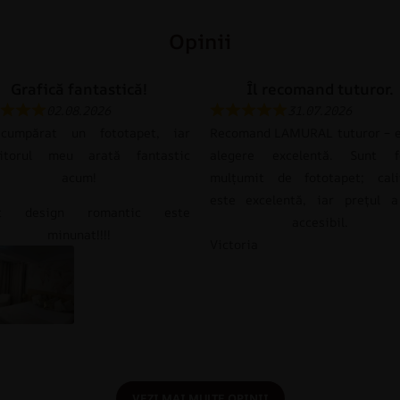
Opinii
Grafică fantastică!
Îl recomand tuturor.
02.08.2026
31.07.2026
umpărat un fototapet, iar
Recomand LAMURAL tuturor – e
itorul meu arată fantastic
alegere excelentă. Sunt f
acum!
mulțumit de fototapet; cali
este excelentă, iar prețul a
st design romantic este
accesibil.
minunat!!!!
Victoria
VEZI MAI MULTE OPINII