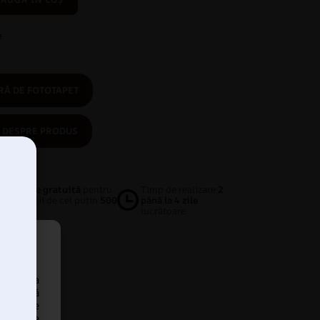
e
Ă DE FOTOTAPET
 DESPRE PRODUS
Livrare gratuită
pentru
Timp de realizare
2
achiziții de cel puțin
500
până la 4 zile
RON
lucrătoare
 accesa
tru a vă
icitate
cra date