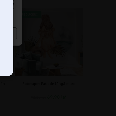
ii unici
i poate
REDUCERI!
 în
Fototapet Fata de lângă mare
69.90
lei
93.20
lei