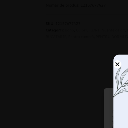
Număr de produs: 12157677427
SKU:
12157677427
Categorii:
Boho
,
Culori
,
FLORI
,
Nuanțe de gri
,
BUCĂTĂRIE
,
Pentru cameră
,
PENTRU DORMIT
Folosi
informa
îmbună
(ne)per