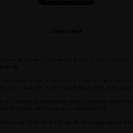
Descriere
ăta designul interior? Vă întrebați cum să vă faceți camera să se s
ntru tine!
ate cu bucuria, culorile energizante și o atmosferă pozitivă. Cu pic
ață și soare, indiferent de anotimpul din fața ferestrei dumneavoast
te din materiale de înaltă calitate, ceea ce garantează durabilitate
ții cu unul dintre cele mai frumoase motive ale naturii.
imăvară și transformă-ți interiorul într-un adevărat paradis al nat