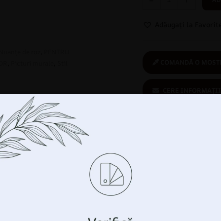
Adăugați la Favorit
Nuanțe de roz
,
PENTRU
COMANDĂ O MOSTR
OR
,
Picturi murale
,
Stil
CERE INFORMAȚII
Cumperi în
siguranță:
produs ecologic
Gestionați-vă confidențialitatea
m tehnologii precum cookie-urile pentru a stoca și/sau
ții despre dispozitivul dumneavoastră. Facem acest lucru pen
tăți experiența de navigare și pentru a vă arăta publ
Produse similare
sonalizată. Prin acordarea acestor tehnologii, vom putea prelu