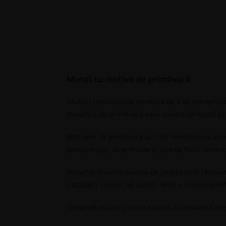
Mural cu motive de primăvară
Căutați modalitatea perfectă de a vă reîmprosp
tematică de primăvară este soluția perfectă pe
Motivele de primăvară au fost întotdeauna asoci
peisaj magic de primăvară, plin de flori, verde
Picturile noastre murale de perete sunt realiza
instalării ușoare, vă puteți decora singuri pere
Comandă astăzi pictura murală cu tematică de pr