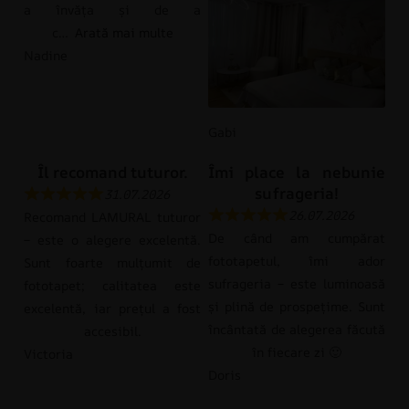
a învăța și de a
c
Arată mai multe
Nadine
Gabi
Îl recomand tuturor.
Îmi place la nebunie
sufrageria!
31.07.2026
26.07.2026
Recomand LAMURAL tuturor
De când am cumpărat
– este o alegere excelentă.
fototapetul, îmi ador
Sunt foarte mulțumit de
sufrageria – este luminoasă
fototapet; calitatea este
și plină de prospețime. Sunt
excelentă, iar prețul a fost
încântată de alegerea făcută
accesibil.
în fiecare zi 🙂
Victoria
Doris