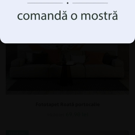
Accepta Totul
Gestionați opțiunile
Fototapet Roată portocalie
69.90
lei
93.20
lei
REDUCERI!