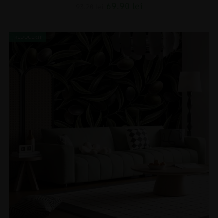
69.90
lei
93.20
lei
REDUCERI!