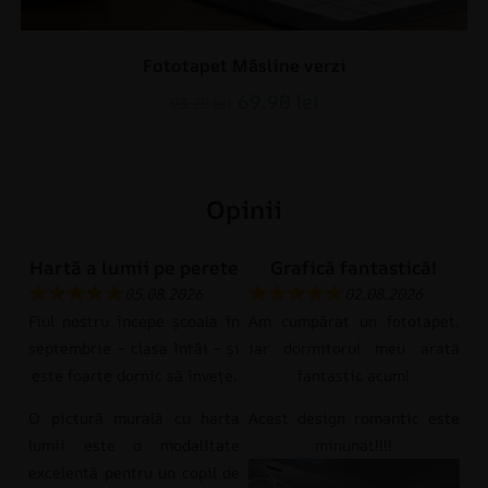
Fototapet Măsline verzi
69.90
lei
93.20
lei
Opinii
Hartă a lumii pe perete
Grafică fantastică!
05.08.2026
02.08.2026
Fiul nostru începe școala în
Am cumpărat un fototapet,
septembrie – clasa întâi – și
iar dormitorul meu arată
este foarte dornic să învețe.
fantastic acum!
O pictură murală cu harta
Acest design romantic este
lumii este o modalitate
minunat!!!!
excelentă pentru un copil de