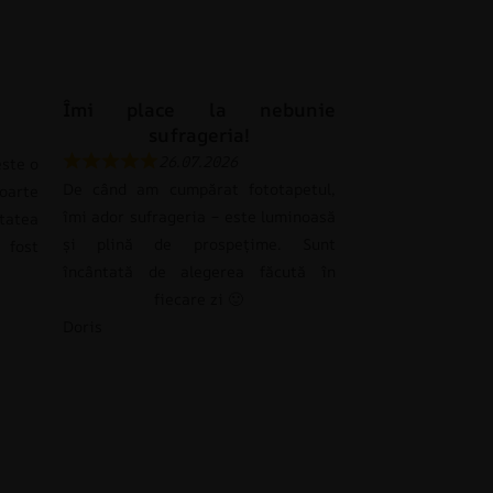
Îmi place la nebunie
sufrageria!
26.07.2026
ste o
De când am cumpărat fototapetul,
oarte
îmi ador sufrageria – este luminoasă
tatea
și plină de prospețime. Sunt
 fost
încântată de alegerea făcută în
fiecare zi 🙂
Doris