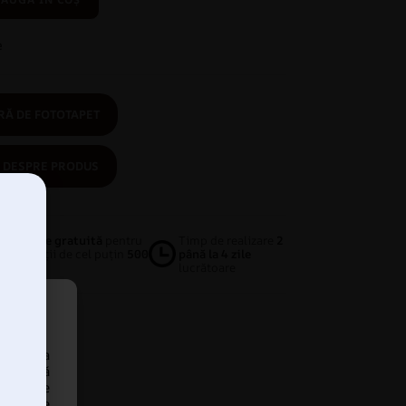
e
Ă DE FOTOTAPET
 DESPRE PRODUS
Livrare gratuită
pentru
Timp de realizare
2
achiziții de cel puțin
500
până la 4 zile
RON
lucrătoare
 accesa
tru a vă
icitate
cra date