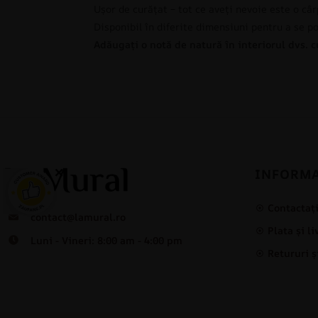
Ușor de curățat – tot ce aveți nevoie este o c
Disponibil în diferite dimensiuni pentru a se p
Adăugați o notă de natură în interiorul dvs. cu
×
INFORMA
Contactaț
contact@lamural.ro
Plata și l
Luni - Vineri: 8:00 am - 4:00 pm
Retururi ș