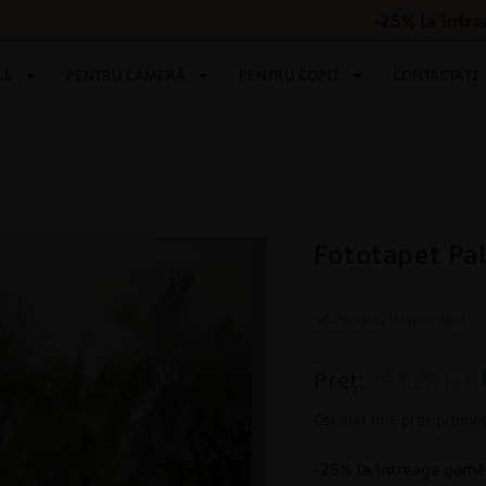
-25% la într
LE
PENTRU CAMERĂ
PENTRU COPII
CONTACTAȚI
Fototapet Pa
Produs disponibil
Preț:
93.20 lei
Cel mai mic preț promoț
-25% la întreaga gamă 