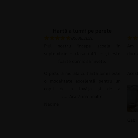
Hartă a lumii pe perete
05.08.2026
Fiul nostru începe școala în
Am c
septembrie – clasa întâi – și este
dorm
foarte dornic să învețe.
O pictură murală cu harta lumii este
Ace
o modalitate excelentă pentru un
copil de a învăța și de a
c
Arată mai multe
Nadine
Gabi