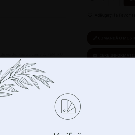
Adăugați la Favorit
COMANDĂ O MOSTR
 de verde
,
Pentru cameră
,
PENTRU
CERE INFORMAȚII
l
,
Tropical
Cumperi în
siguranță:
produs ecologic
Gestionați-vă confidențialitatea
m tehnologii precum cookie-urile pentru a stoca și/sau
ții despre dispozitivul dumneavoastră. Facem acest lucru pen
tăți experiența de navigare și pentru a vă arăta publ
Produse similare
sonalizată. Prin acordarea acestor tehnologii, vom putea prelu