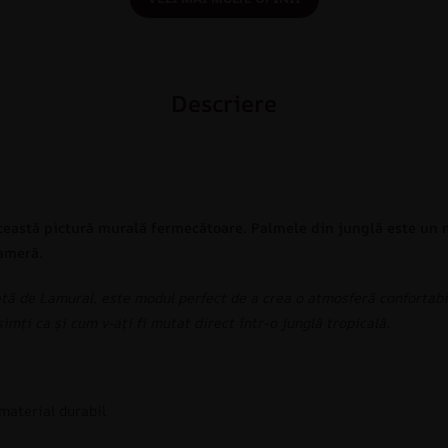
Descriere
 această pictură murală fermecătoare. Palmele din junglă este un 
cameră.
tă de Lamural, este modul perfect de a crea o atmosferă confortabi
simți ca și cum v-ați fi mutat direct într-o junglă tropicală.
 material durabil