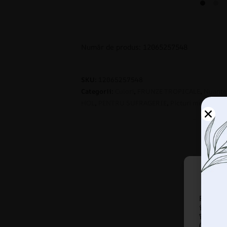
Număr de produs: 12065257548
SKU:
12065257548
Categorii:
Culori
,
FRUNZE TROPICALE
,
Nuanțe
HOL
,
PENTRU SUFRAGERIE
,
Picturi murale
,
Sti
Folosi
informa
îmbună
(ne)per