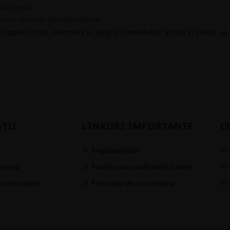
ârpă umedă
otrivi nevoilor dumneavoastră
 tapetul foto „Palmieri în junglă”. Comandați astăzi și creați un s
ȚII
LINKURI IMPORTANTE
C
i
Reglementări
ivrarea
Politica de confidențialitate
i reclamații
Formular de reclamație