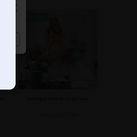
ii unici
i poate
REDUCERI!
er
Fototapet Fata de lângă mare
69.90
lei
93.20
lei