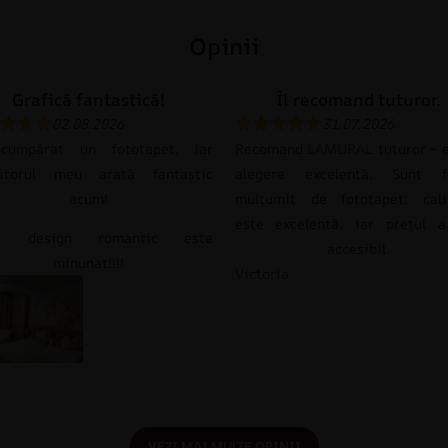
Opinii
Grafică fantastică!
Îl recomand tuturor.
02.08.2026
31.07.2026
umpărat un fototapet, iar
Recomand LAMURAL tuturor – e
itorul meu arată fantastic
alegere excelentă. Sunt f
acum!
mulțumit de fototapet; cali
este excelentă, iar prețul a
st design romantic este
accesibil.
minunat!!!!
Victoria
VEZI MAI MULTE OPINII