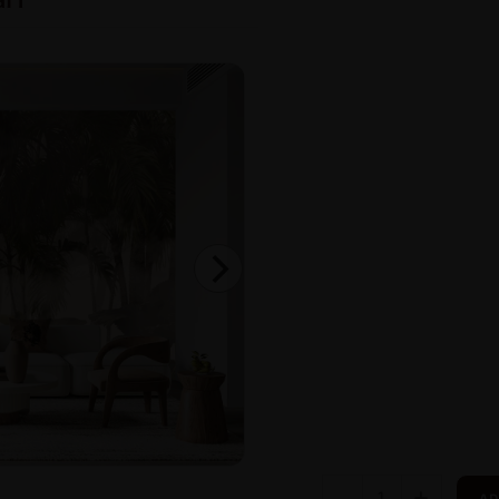
-
+
AD