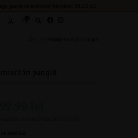
eaga gamă de articole! Rămâne: 08:35:11
0
>
>
Fototapet Palmieri în junglă
lmieri în junglă
69.90
lei
ional din ultimele 30 de zile:
69.90 lei
de articole!