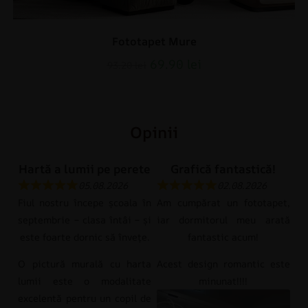
Fototapet Mure
69.90
lei
93.20
lei
Opinii
Hartă a lumii pe perete
Grafică fantastică!
05.08.2026
02.08.2026
Fiul nostru începe școala în
Am cumpărat un fototapet,
septembrie – clasa întâi – și
iar dormitorul meu arată
este foarte dornic să învețe.
fantastic acum!
O pictură murală cu harta
Acest design romantic este
lumii este o modalitate
minunat!!!!
excelentă pentru un copil de