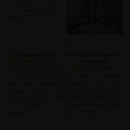
a învăța și de a
c
Arată mai multe
Nadine
Gabi
Îl recomand tuturor.
Îmi place la nebunie
sufrageria!
31.07.2026
26.07.2026
Recomand LAMURAL tuturor
De când am cumpărat
– este o alegere excelentă.
fototapetul, îmi ador
Sunt foarte mulțumit de
sufrageria – este luminoasă
fototapet; calitatea este
și plină de prospețime. Sunt
excelentă, iar prețul a fost
încântată de alegerea făcută
accesibil.
în fiecare zi 🙂
Victoria
Doris