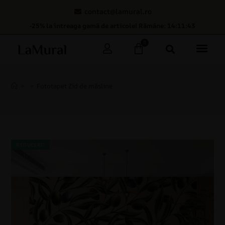
contact@lamural.ro
-25% la întreaga gamă de articole! Rămâne: 14:11:42
0
>
>
Fototapet Zid de măsline
REDUCERI!