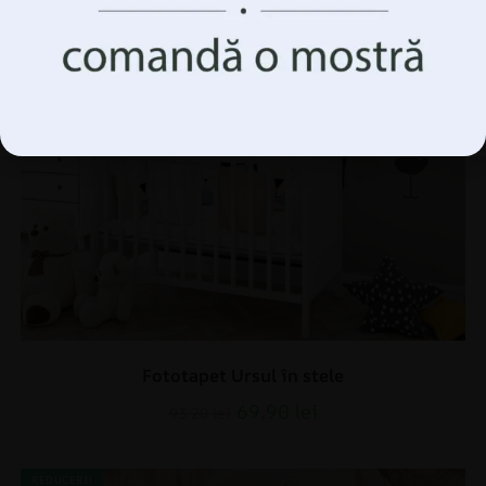
Accepta Totul
Gestionați opțiunile
Fototapet Ursul în stele
69.90
lei
93.20
lei
REDUCERI!