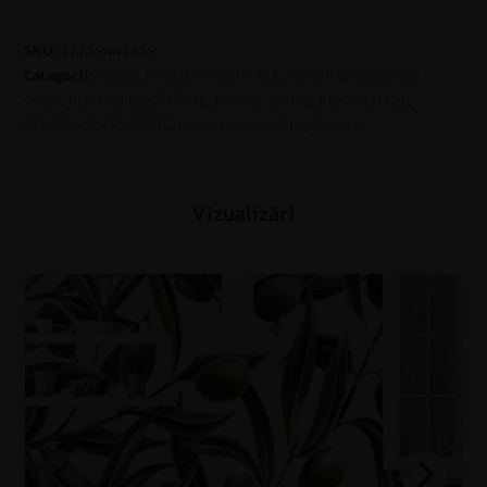
SKU:
12259441859
Categorii:
Culori
,
FRUNZE TROPICALE
,
NATURĂ
,
Nuanțe de
verde
,
PENTRU BUCĂTĂRIE
,
Pentru cameră
,
PENTRU HOL
,
PENTRU SUFRAGERIE
,
Picturi murale
,
Stil
,
Tropical
Vizualizări