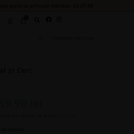
eaga gamă de articole! Rămâne: 18:27:29
0
>
>
Fototapet Oval și Cerc
l și Cerc
69.90
lei
ional din ultimele 30 de zile:
69.90 lei
de articole!