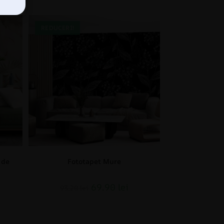
REDUCERI!
 de
Fototapet Mure
69.90
lei
93.20
lei