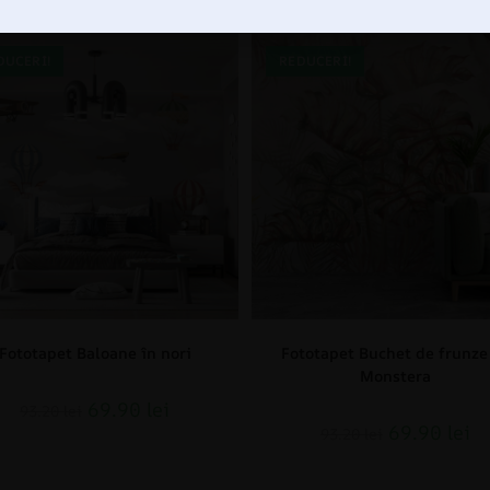
DUCERI!
REDUCERI!
Fototapet Baloane în nori
Fototapet Buchet de frunze
Monstera
69.90
lei
93.20
lei
69.90
lei
93.20
lei