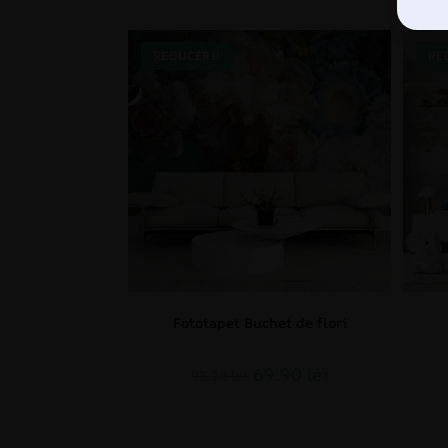
REDUCERI!
RE
Fototapet Buchet de flori
69.90
lei
93.20
lei