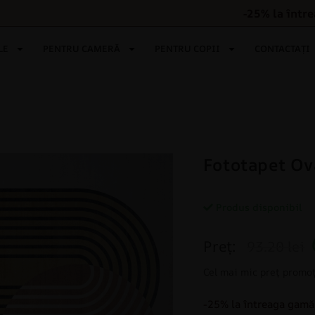
-25% la într
LE
PENTRU CAMERĂ
PENTRU COPII
CONTACTAȚI
Fototapet Ova
Produs disponibil
Preț:
93.20 lei
Cel mai mic preț promoț
-25% la întreaga gamă 