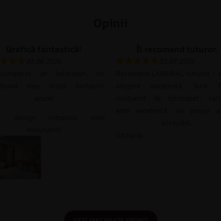
Opinii
Grafică fantastică!
Îl recomand tuturor.
02.08.2026
31.07.2026
umpărat un fototapet, iar
Recomand LAMURAL tuturor – e
itorul meu arată fantastic
alegere excelentă. Sunt f
acum!
mulțumit de fototapet; cali
este excelentă, iar prețul a
st design romantic este
accesibil.
minunat!!!!
Victoria
VEZI MAI MULTE OPINII