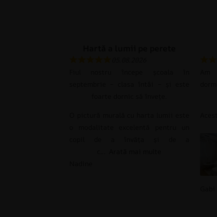
Hartă a lumii pe perete
05.08.2026
Fiul nostru începe școala în
Am c
septembrie – clasa întâi – și este
dorm
foarte dornic să învețe.
O pictură murală cu harta lumii este
Ace
o modalitate excelentă pentru un
copil de a învăța și de a
c
Arată mai multe
Nadine
Gabi