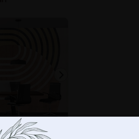
-
+
AD