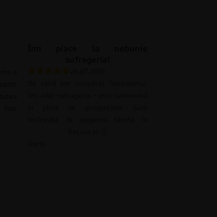
Îmi place la nebunie
sufrageria!
26.07.2026
ste o
De când am cumpărat fototapetul,
oarte
îmi ador sufrageria – este luminoasă
tatea
și plină de prospețime. Sunt
 fost
încântată de alegerea făcută în
fiecare zi 🙂
Doris