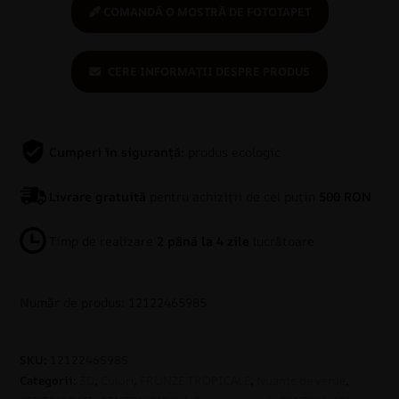
COMANDĂ O MOSTRĂ DE FOTOTAPET
CERE INFORMAȚII DESPRE PRODUS
Cumperi în siguranță:
produs ecologic
Livrare gratuită
pentru achiziții de cel puțin
500 RON
Timp de realizare
2 până la 4 zile
lucrătoare
Număr de produs: 12122465985
SKU:
12122465985
Categorii:
3D
,
Culori
,
FRUNZE TROPICALE
,
Nuanțe de verde
,