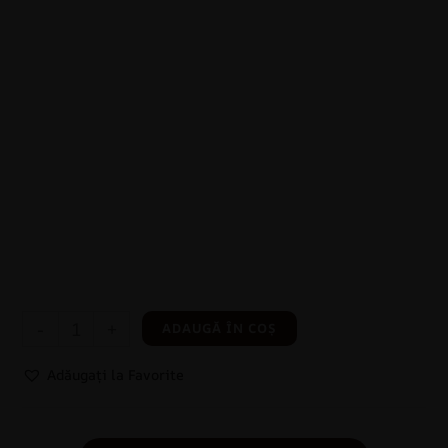
-
+
ADAUGĂ ÎN COȘ
Adăugați la Favorite