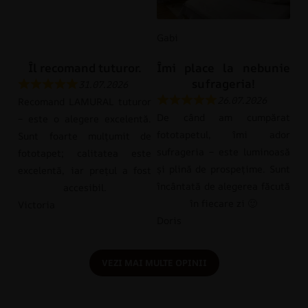
Gabi
Îl recomand tuturor.
Îmi place la nebunie
sufrageria!
31.07.2026
26.07.2026
Recomand LAMURAL tuturor
De când am cumpărat
– este o alegere excelentă.
fototapetul, îmi ador
Sunt foarte mulțumit de
sufrageria – este luminoasă
fototapet; calitatea este
și plină de prospețime. Sunt
excelentă, iar prețul a fost
încântată de alegerea făcută
accesibil.
în fiecare zi 🙂
Victoria
Doris
VEZI MAI MULTE OPINII