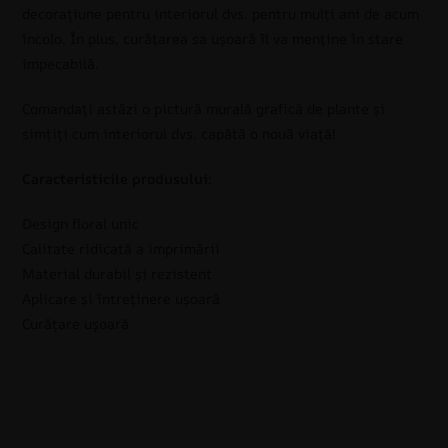
decorațiune pentru interiorul dvs. pentru mulți ani de acum
încolo. În plus, curățarea sa ușoară îl va menține în stare
impecabilă.
Comandați astăzi o pictură murală grafică de plante și
simțiți cum interiorul dvs. capătă o nouă viață!
Caracteristicile produsului:
Design floral unic
Calitate ridicată a imprimării
Material durabil și rezistent
Aplicare și întreținere ușoară
Curățare ușoară