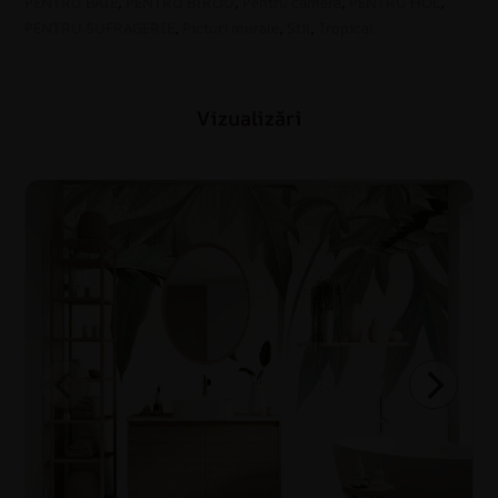
PENTRU BAIE
,
PENTRU BIROU
,
Pentru cameră
,
PENTRU HOL
,
PENTRU SUFRAGERIE
,
Picturi murale
,
Stil
,
Tropical
Vizualizări