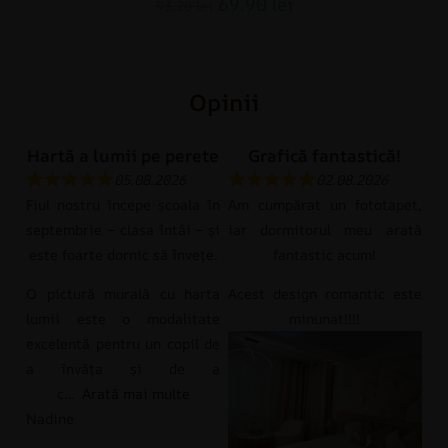
69.90
lei
93.20
lei
Opinii
Hartă a lumii pe perete
Grafică fantastică!
05.08.2026
02.08.2026
Fiul nostru începe școala în
Am cumpărat un fototapet,
septembrie – clasa întâi – și
iar dormitorul meu arată
este foarte dornic să învețe.
fantastic acum!
O pictură murală cu harta
Acest design romantic este
lumii este o modalitate
minunat!!!!
excelentă pentru un copil de
a învăța și de a
c
Arată mai multe
Nadine