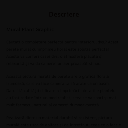
Descriere
Mural Plant Graphic
Căutați o completare perfectă pentru interiorul dvs.? Acest
perete mural cu imprimeu floral este soluția perfectă!
Acesta va conferi casei dvs. o atmosferă plăcută și
relaxantă și va da camerei un aer proaspăt și nou.
Această pictură murală de perete are o grafică florală
frumoasă, care va face camera ta să arate ca un basm.
Datorită calității ridicate a imprimării, detaliile plantelor
au fost redate într-un mod realist, ceea ce va spori și mai
mult farmecul natural al camerei dumneavoastră.
Realizată dintr-un material durabil și rezistent, pictura
murală este ușor de aplicat și de întreținut, ceea ce o face o