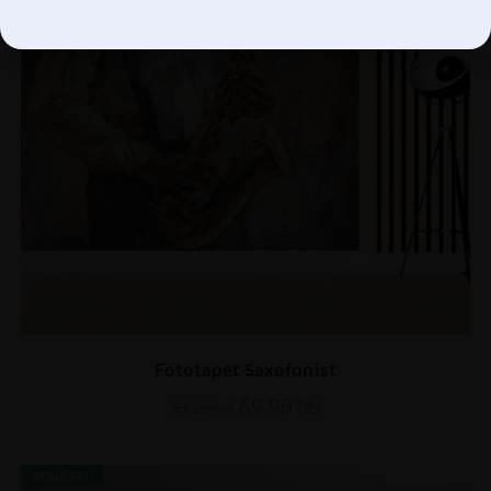
Fototapet Saxofonist
69.90
lei
93.20
lei
REDUCERI!