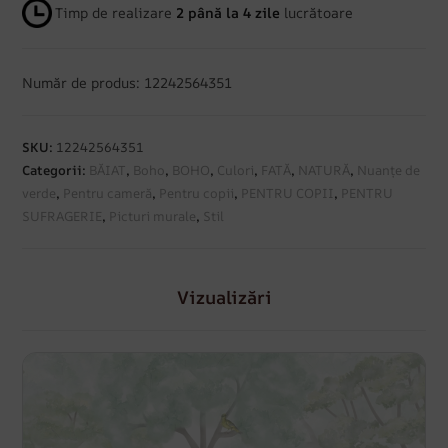
Timp de realizare
2 până la 4 zile
lucrătoare
Număr de produs: 12242564351
SKU:
12242564351
Categorii:
BĂIAT
,
Boho
,
BOHO
,
Culori
,
FATĂ
,
NATURĂ
,
Nuanțe de
verde
,
Pentru cameră
,
Pentru copii
,
PENTRU COPII
,
PENTRU
SUFRAGERIE
,
Picturi murale
,
Stil
Vizualizări