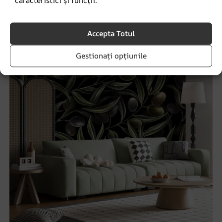
69.90
lei
93.20
lei
Accepta Totul
REDUCERI!
Gestionați opțiunile