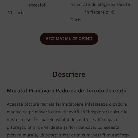
încântată de alegerea făcută
accesibil.
în fiecare zi 🙂
Victoria
Doris
VEZI MAI MULTE OPINII
Descriere
Muralul Primăvara Pădurea de dincolo de ceață
Această pictură murală fermecătoare înfățișează o pădure
magică de primăvară care vă invită să îi explorați colțurile
misterioase. În spatele vălului de ceață se află copaci
pitorești, plini de verdeață și flori delicate. Cu această
pictură murală, vă puteți simți ca și cum v-ați fi mutat într-