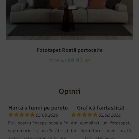
Fototapet Roată portocalie
69.90
lei
93.20
lei
Opinii
Hartă a lumii pe perete
Grafică fantastică!
05.08.2026
02.08.2026
Fiul nostru începe școala în
Am cumpărat un fototapet,
septembrie – clasa întâi – și
iar dormitorul meu arată
este foarte dornic să învețe.
fantastic acum!