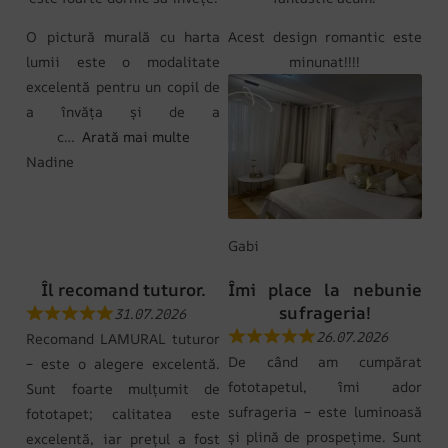
O pictură murală cu harta
Acest design romantic este
lumii este o modalitate
minunat!!!!
excelentă pentru un copil de
a învăța și de a
c
Arată mai multe
Nadine
Gabi
Îl recomand tuturor.
Îmi place la nebunie
sufrageria!
31.07.2026
26.07.2026
Recomand LAMURAL tuturor
De când am cumpărat
– este o alegere excelentă.
fototapetul, îmi ador
Sunt foarte mulțumit de
sufrageria – este luminoasă
fototapet; calitatea este
și plină de prospețime. Sunt
excelentă, iar prețul a fost