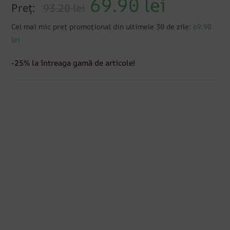
69.90
lei
Preț:
93.20 lei
Cel mai mic preț promoțional din ultimele 30 de zile:
69.90
lei
-25% la întreaga gamă de articole!