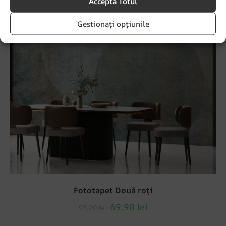
Accepta Totul
Gestionați opțiunile
Fototapet Două roți
69.90
lei
93.20
lei