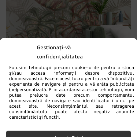
Gestionați-vă
confidențialitatea
Folosim tehnologii precum cookie-urile pentru a stoca
și/sau accesa informații despre dispozitivul
dumneavoastră. Facem acest lucru pentru a vă îmbunătăți
experiența de navigare și pentru a vă arăta publicitate
(ne)personalizată. Prin acordarea acestor tehnologii, vom
Fototapet Buchet de frunze de Monstera
putea prelucra date precum comportamentul
69.90
lei
dumneavoastră de navigare sau identificatorii unici pe
93.20
lei
acest site. Neconsimțământul sau retragerea
consimțământului poate afecta negativ anumite
caracteristici și funcții.
REDUCERI!