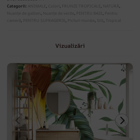
Categorii:
ANIMALE
,
Culori
,
FRUNZE TROPICALE
,
NATURĂ
,
Nuanțe de galben
,
Nuanțe de verde
,
PENTRU BAIE
,
Pentru
cameră
,
PENTRU SUFRAGERIE
,
Picturi murale
,
Stil
,
Tropical
Vizualizări