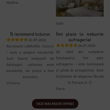
Nadine
Gabi
Îl recomand tuturor.
Îmi place la nebunie
sufrageria!
31.07.2026
26.07.2026
Recomand LAMURAL tuturor
De când am cumpărat
– este o alegere excelentă.
fototapetul, îmi ador
Sunt foarte mulțumit de
sufrageria – este luminoasă
fototapet; calitatea este
și plină de prospețime. Sunt
excelentă, iar prețul a fost
încântată de alegerea făcută
accesibil.
în fiecare zi 🙂
Victoria
Doris
VEZI MAI MULTE OPINII