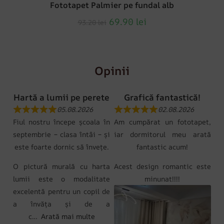
Fototapet Palmier pe fundal alb
69.90
lei
93.20
lei
Opinii
Hartă a lumii pe perete
Grafică fantastică!
05.08.2026
02.08.2026
Fiul nostru începe școala în
Am cumpărat un fototapet,
septembrie – clasa întâi – și
iar dormitorul meu arată
este foarte dornic să învețe.
fantastic acum!
O pictură murală cu harta
Acest design romantic este
lumii este o modalitate
minunat!!!!
excelentă pentru un copil de
a învăța și de a
c
Arată mai multe