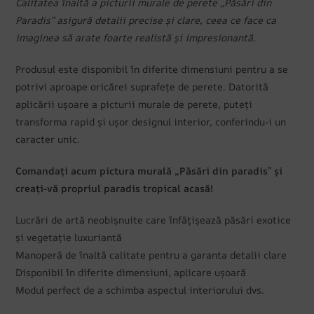
Calitatea înaltă a picturii murale de perete „Păsări din
Paradis” asigură detalii precise și clare, ceea ce face ca
imaginea să arate foarte realistă și impresionantă.
Produsul este disponibil în diferite dimensiuni pentru a se
potrivi aproape oricărei suprafețe de perete. Datorită
aplicării ușoare a picturii murale de perete, puteți
transforma rapid și ușor designul interior, conferindu-i un
caracter unic.
Comandați acum pictura murală „Păsări din paradis” și
creați-vă propriul paradis tropical acasă!
Lucrări de artă neobișnuite care înfățișează păsări exotice
și vegetație luxuriantă
Manoperă de înaltă calitate pentru a garanta detalii clare
Disponibil în diferite dimensiuni, aplicare ușoară
Modul perfect de a schimba aspectul interiorului dvs.