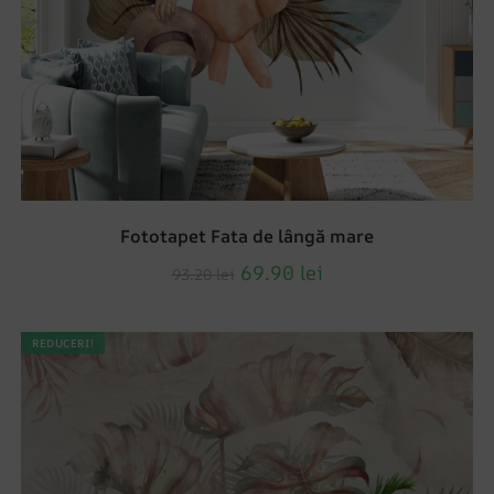
Fototapet Fata de lângă mare
69.90
lei
93.20
lei
REDUCERI!