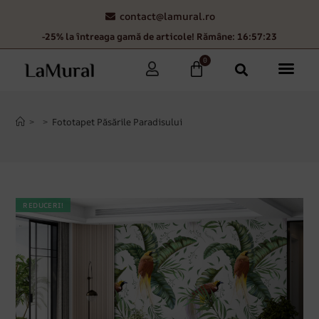
contact@lamural.ro
-25% la întreaga gamă de articole! Rămâne: 16:57:22
0
>
>
Fototapet Păsările Paradisului
REDUCERI!