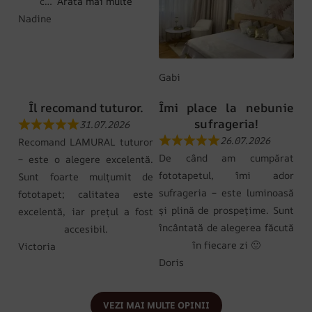
c
Arată mai multe
Nadine
Gabi
Îl recomand tuturor.
Îmi place la nebunie
sufrageria!
31.07.2026
26.07.2026
Recomand LAMURAL tuturor
De când am cumpărat
– este o alegere excelentă.
fototapetul, îmi ador
Sunt foarte mulțumit de
sufrageria – este luminoasă
fototapet; calitatea este
și plină de prospețime. Sunt
excelentă, iar prețul a fost
încântată de alegerea făcută
accesibil.
în fiecare zi 🙂
Victoria
Doris
VEZI MAI MULTE OPINII