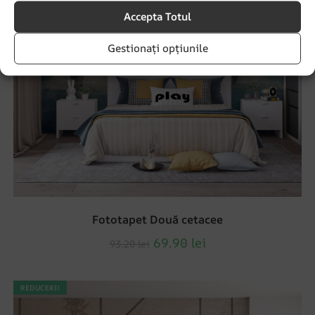
Accepta Totul
Gestionați opțiunile
Fototapet Două cetacee
69.90
lei
93.20
lei
REDUCERI!