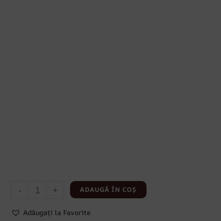
-
+
ADAUGĂ ÎN COȘ
Adăugați la Favorite