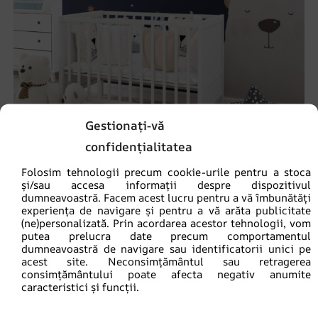
Gestionați-vă
confidențialitatea
Fototapet Ursul în stele
Folosim tehnologii precum cookie-urile pentru a stoca
și/sau accesa informații despre dispozitivul
69.90
lei
93.20
lei
dumneavoastră. Facem acest lucru pentru a vă îmbunătăți
experiența de navigare și pentru a vă arăta publicitate
(ne)personalizată. Prin acordarea acestor tehnologii, vom
REDUCERI!
putea prelucra date precum comportamentul
dumneavoastră de navigare sau identificatorii unici pe
acest site. Neconsimțământul sau retragerea
consimțământului poate afecta negativ anumite
caracteristici și funcții.