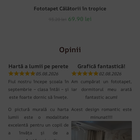
Fototapet Călătorii în tropice
69.90
lei
93.20
lei
Opinii
Hartă a lumii pe perete
Grafică fantastică!
05.08.2026
02.08.2026
Fiul nostru începe școala în
Am cumpărat un fototapet,
septembrie – clasa întâi – și
iar dormitorul meu arată
este foarte dornic să învețe.
fantastic acum!
O pictură murală cu harta
Acest design romantic este
lumii este o modalitate
minunat!!!!
excelentă pentru un copil de
a învăța și de a