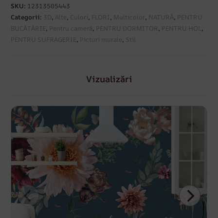
SKU:
12313505443
Categorii:
3D
,
Alte
,
Culori
,
FLORI
,
Multicolor
,
NATURĂ
,
PENTRU
BUCĂTĂRIE
,
Pentru cameră
,
PENTRU DORMITOR
,
PENTRU HOL
,
PENTRU SUFRAGERIE
,
Picturi murale
,
Stil
Vizualizări