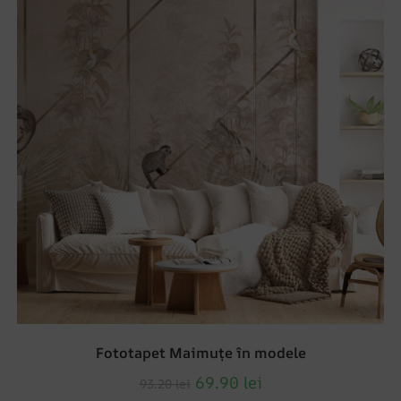
Fototapet Maimuțe în modele
69.90
lei
93.20
lei