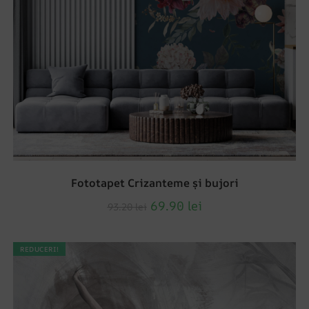
Fototapet Crizanteme și bujori
69.90
lei
93.20
lei
REDUCERI!