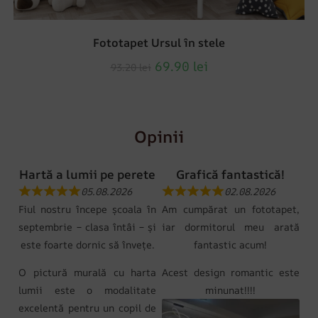
Fototapet Ursul în stele
69.90
lei
93.20
lei
Opinii
Hartă a lumii pe perete
Grafică fantastică!
05.08.2026
02.08.2026
Fiul nostru începe școala în
Am cumpărat un fototapet,
septembrie – clasa întâi – și
iar dormitorul meu arată
este foarte dornic să învețe.
fantastic acum!
O pictură murală cu harta
Acest design romantic este
lumii este o modalitate
minunat!!!!
excelentă pentru un copil de