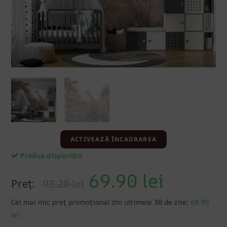
ACTIVEAZĂ ÎNCADRAREA
Produs disponibil
69.90
lei
Preț:
93.20 lei
Cel mai mic preț promoțional din ultimele 30 de zile:
69.90
lei