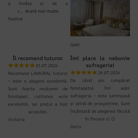
a învăța și de a
c
Arată mai multe
Nadine
Gabi
Îl recomand tuturor.
Îmi place la nebunie
sufrageria!
31.07.2026
26.07.2026
Recomand LAMURAL tuturor
De când am cumpărat
– este o alegere excelentă.
fototapetul, îmi ador
Sunt foarte mulțumit de
sufrageria – este luminoasă
fototapet; calitatea este
și plină de prospețime. Sunt
excelentă, iar prețul a fost
încântată de alegerea făcută
accesibil.
în fiecare zi 🙂
Victoria
Doris