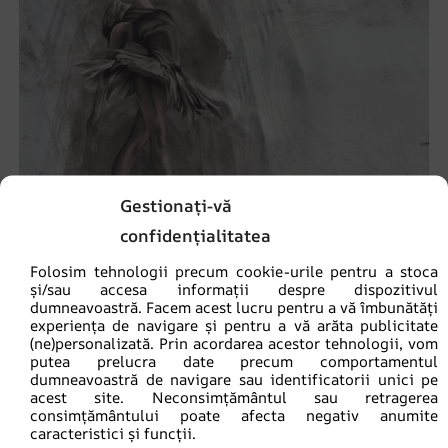
Gestionați-vă
confidențialitatea
Folosim tehnologii precum cookie-urile pentru a stoca
și/sau accesa informații despre dispozitivul
dumneavoastră. Facem acest lucru pentru a vă îmbunătăți
experiența de navigare și pentru a vă arăta publicitate
(ne)personalizată. Prin acordarea acestor tehnologii, vom
Fototapet Balerină în dans
putea prelucra date precum comportamentul
69.90
lei
dumneavoastră de navigare sau identificatorii unici pe
93.20
lei
acest site. Neconsimțământul sau retragerea
consimțământului poate afecta negativ anumite
caracteristici și funcții.
REDUCERI!