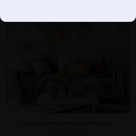
Gestionați opțiunile
Fototapet Ploaie de frunze de Physalis
69.90
lei
93.20
lei