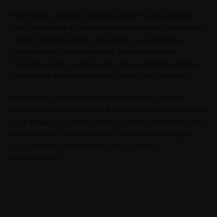
Atunci când comandați această pictură murală de perete,
aveți opțiunea de a o personaliza în funcție de dimensiunile
camerei dumneavoastră, astfel încât să se potrivească
perfect nevoilor dumneavoastră. Instalarea ușoară
înseamnă că este nevoie de doar câteva momente pentru a
vă bucura de frumusețea acestui desen floral pe perete.
Fie că vă plac aranjamentele minimaliste sau preferați
modele mai naturale, o pictură murală cu un desen de plante
vă va atrage cu siguranță. Creați un spațiu armonios în care
să vă relaxați și să vă destindeți după o zi grea alegând
acest motiv floral fermecător pentru interiorul
dumneavoastră.