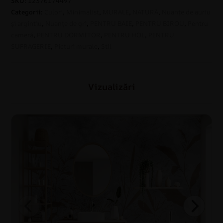
SKU:
12370174497
Categorii:
Culori
,
Minimalist
,
MURALE
,
NATURĂ
,
Nuanțe de auriu
și argintiu
,
Nuanțe de gri
,
PENTRU BAIE
,
PENTRU BIROU
,
Pentru
cameră
,
PENTRU DORMITOR
,
PENTRU HOL
,
PENTRU
SUFRAGERIE
,
Picturi murale
,
Stil
Vizualizări