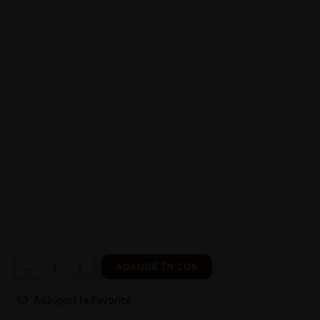
-
+
ADAUGĂ ÎN COȘ
Adăugați la Favorite