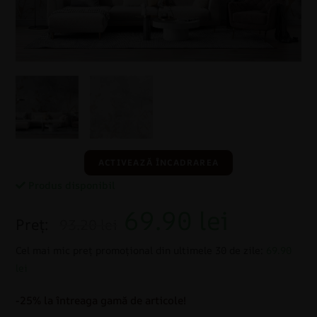
ACTIVEAZĂ ÎNCADRAREA
Produs disponibil
69.90
lei
Preț:
93.20 lei
Cel mai mic preț promoțional din ultimele 30 de zile:
69.90
lei
-25% la întreaga gamă de articole!