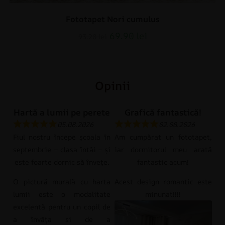
Fototapet Nori cumulus
69.90
lei
93.20
lei
Opinii
Hartă a lumii pe perete
Grafică fantastică!
05.08.2026
02.08.2026
Fiul nostru începe școala în
Am cumpărat un fototapet,
septembrie – clasa întâi – și
iar dormitorul meu arată
este foarte dornic să învețe.
fantastic acum!
O pictură murală cu harta
Acest design romantic este
lumii este o modalitate
minunat!!!!
excelentă pentru un copil de
a învăța și de a