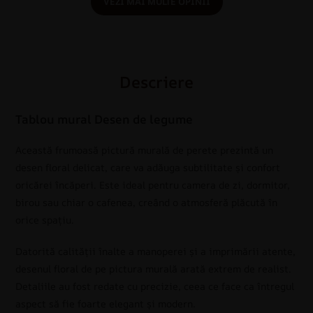
VEZI MAI MULTE OPINII
Descriere
Tablou mural Desen de legume
Această frumoasă pictură murală de perete prezintă un
desen floral delicat, care va adăuga subtilitate și confort
oricărei încăperi. Este ideal pentru camera de zi, dormitor,
birou sau chiar o cafenea, creând o atmosferă plăcută în
orice spațiu.
Datorită calității înalte a manoperei și a imprimării atente,
desenul floral de pe pictura murală arată extrem de realist.
Detaliile au fost redate cu precizie, ceea ce face ca întregul
aspect să fie foarte elegant și modern.