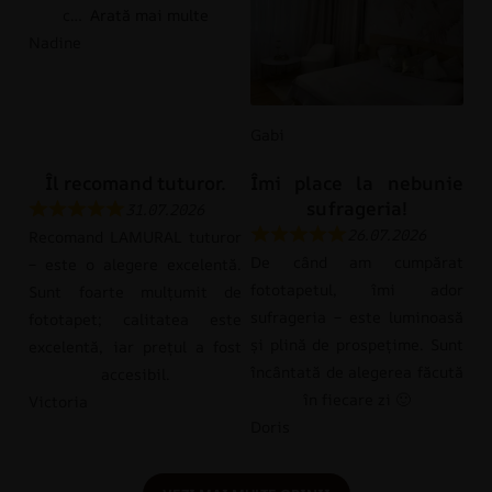
c
Arată mai multe
Nadine
Gabi
Îl recomand tuturor.
Îmi place la nebunie
sufrageria!
31.07.2026
26.07.2026
Recomand LAMURAL tuturor
De când am cumpărat
– este o alegere excelentă.
fototapetul, îmi ador
Sunt foarte mulțumit de
sufrageria – este luminoasă
fototapet; calitatea este
și plină de prospețime. Sunt
excelentă, iar prețul a fost
încântată de alegerea făcută
accesibil.
în fiecare zi 🙂
Victoria
Doris