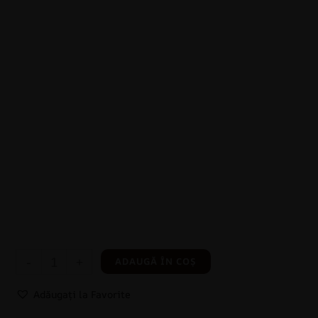
-
+
ADAUGĂ ÎN COȘ
Adăugați la Favorite