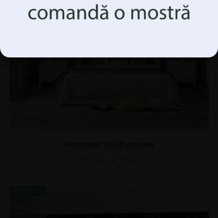
Accepta Totul
Gestionați opțiunile
Fototapet Două cetacee
69.90
lei
93.20
lei
REDUCERI!