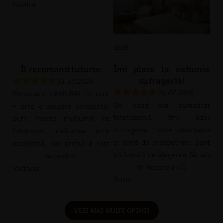
Nadine
Gabi
Îl recomand tuturor.
Îmi place la nebunie
sufrageria!
31.07.2026
26.07.2026
Recomand LAMURAL tuturor
De când am cumpărat
– este o alegere excelentă.
fototapetul, îmi ador
Sunt foarte mulțumit de
sufrageria – este luminoasă
fototapet; calitatea este
și plină de prospețime. Sunt
excelentă, iar prețul a fost
încântată de alegerea făcută
accesibil.
în fiecare zi 🙂
Victoria
Doris
VEZI MAI MULTE OPINII