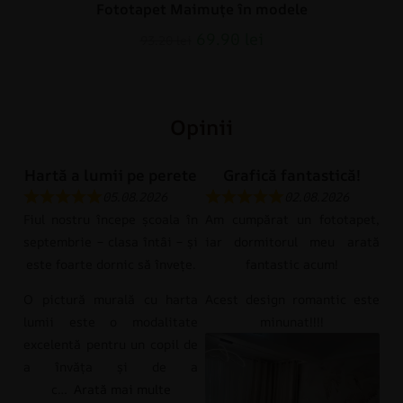
Fototapet Maimuțe în modele
69.90
lei
93.20
lei
Opinii
Hartă a lumii pe perete
Grafică fantastică!
05.08.2026
02.08.2026
Fiul nostru începe școala în
Am cumpărat un fototapet,
septembrie – clasa întâi – și
iar dormitorul meu arată
este foarte dornic să învețe.
fantastic acum!
O pictură murală cu harta
Acest design romantic este
lumii este o modalitate
minunat!!!!
excelentă pentru un copil de
a învăța și de a
c
Arată mai multe