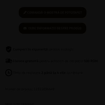
COMANDĂ O MOSTRĂ DE FOTOTAPET
CERE INFORMAȚII DESPRE PRODUS
Cumperi în siguranță:
produs ecologic
Livrare gratuită
pentru achiziții de cel puțin
500 RON
Timp de realizare
2 până la 4 zile
lucrătoare
Număr de produs: 12311836649
SKU:
12311836649