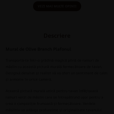
VEZI MAI MULTE OPINII
Descriere
Mural de Olive Branch Plafonul
Transportă-te într-o grădină magică plină de ramuri de
măslin cu această pictură murală fermecătoare de tavan.
Designul detaliat și realist vă va oferi un sentiment de calm
și armonie în orice cameră.
Această pictură murală unică pentru tavan înfățișează
ramuri verzi de măslin care se întrepătrund ușor pentru a
crea o compoziție frumoasă și fermecătoare. Verdele
măsliniu va adăuga profunzime și originalitate tavanului