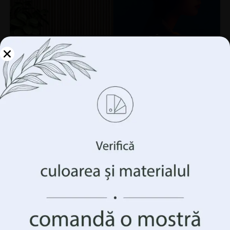
Gestionați-vă
confidențialitatea
Folosim tehnologii precum cookie-urile pentru a stoca
și/sau accesa informații despre dispozitivul
dumneavoastră. Facem acest lucru pentru a vă îmbunătăți
experiența de navigare și pentru a vă arăta publicitate
(ne)personalizată. Prin acordarea acestor tehnologii, vom
putea prelucra date precum comportamentul
dumneavoastră de navigare sau identificatorii unici pe
acest site. Neconsimțământul sau retragerea
consimțământului poate afecta negativ anumite
Fototapet Fată cu ochii închiși
caracteristici și funcții.
69.90
lei
93.20
lei
Accepta Totul
REDUCERI!