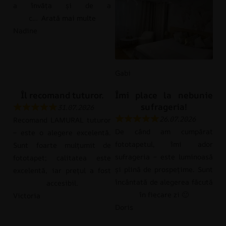
a învăța și de a
c
Arată mai multe
Nadine
Gabi
Îl recomand tuturor.
Îmi place la nebunie
sufrageria!
31.07.2026
26.07.2026
Recomand LAMURAL tuturor
De când am cumpărat
– este o alegere excelentă.
fototapetul, îmi ador
Sunt foarte mulțumit de
sufrageria – este luminoasă
fototapet; calitatea este
și plină de prospețime. Sunt
excelentă, iar prețul a fost
încântată de alegerea făcută
accesibil.
în fiecare zi 🙂
Victoria
Doris