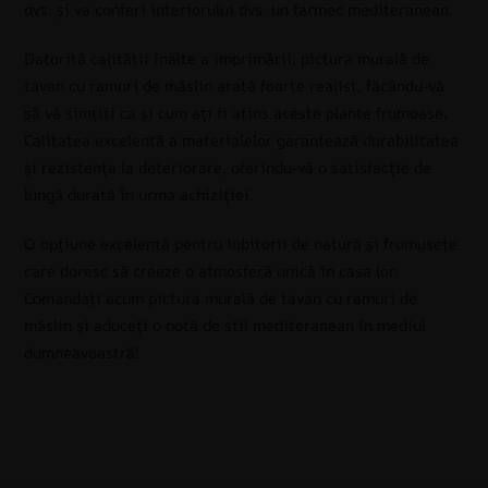
dvs. și va conferi interiorului dvs. un farmec mediteranean.
Datorită calității înalte a imprimării, pictura murală de
tavan cu ramuri de măslin arată foarte realist, făcându-vă
să vă simțiți ca și cum ați fi atins aceste plante frumoase.
Calitatea excelentă a materialelor garantează durabilitatea
și rezistența la deteriorare, oferindu-vă o satisfacție de
lungă durată în urma achiziției.
O opțiune excelentă pentru iubitorii de natură și frumusețe
care doresc să creeze o atmosferă unică în casa lor.
Comandați acum pictura murală de tavan cu ramuri de
măslin și aduceți o notă de stil mediteranean în mediul
dumneavoastră!