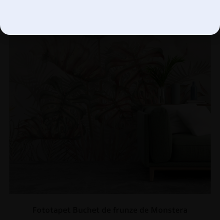
Gestionați opțiunile
Fototapet Buchet de frunze de Monstera