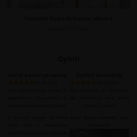
Fototapet Floare de bumbac albastră
69.90
lei
93.20
lei
Opinii
Hartă a lumii pe perete
Grafică fantastică!
05.08.2026
02.08.2026
Fiul nostru începe școala în
Am cumpărat un fototapet,
septembrie – clasa întâi – și
iar dormitorul meu arată
este foarte dornic să învețe.
fantastic acum!
O pictură murală cu harta
Acest design romantic este
lumii este o modalitate
minunat!!!!
excelentă pentru un copil de