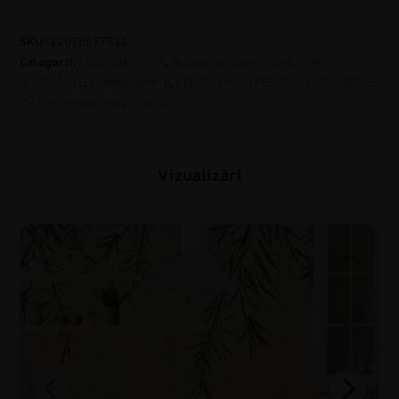
SKU:
12078677711
Categorii:
Culori
,
NATURĂ
,
Nuanțe de maro și bej
,
PENTRU
BUCĂTĂRIE
,
Pentru cameră
,
PENTRU HOL
,
PENTRU SUFRAGERIE
,
Picturi murale
,
Stil
,
Tropical
Vizualizări