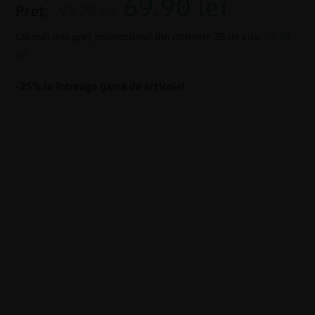
69.90
lei
Preț:
93.20 lei
Cel mai mic preț promoțional din ultimele 30 de zile:
69.90
lei
-25% la întreaga gamă de articole!