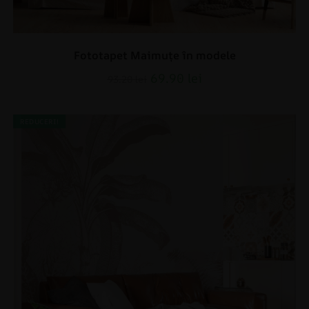
Fototapet Maimuțe în modele
69.90
lei
93.20
lei
REDUCERI!