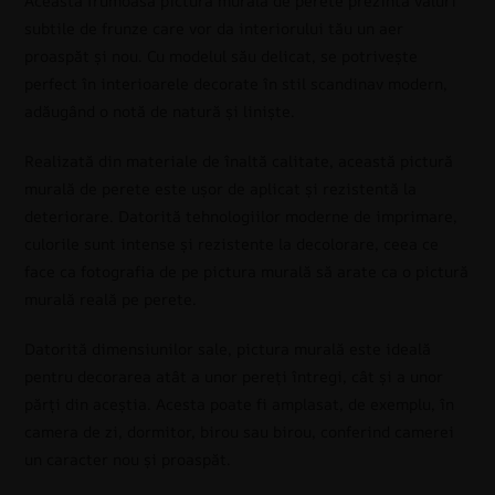
Această frumoasă pictură murală de perete prezintă valuri
subtile de frunze care vor da interiorului tău un aer
proaspăt și nou. Cu modelul său delicat, se potrivește
perfect în interioarele decorate în stil scandinav modern,
adăugând o notă de natură și liniște.
Realizată din materiale de înaltă calitate, această pictură
murală de perete este ușor de aplicat și rezistentă la
deteriorare. Datorită tehnologiilor moderne de imprimare,
culorile sunt intense și rezistente la decolorare, ceea ce
face ca fotografia de pe pictura murală să arate ca o pictură
murală reală pe perete.
Datorită dimensiunilor sale, pictura murală este ideală
pentru decorarea atât a unor pereți întregi, cât și a unor
părți din aceștia. Acesta poate fi amplasat, de exemplu, în
camera de zi, dormitor, birou sau birou, conferind camerei
un caracter nou și proaspăt.