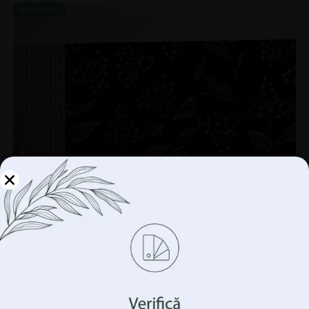
REDUCERI!
Gestionați-vă
confidențialitatea
Folosim tehnologii precum cookie-urile pentru a stoca
și/sau accesa informații despre dispozitivul
dumneavoastră. Facem acest lucru pentru a vă îmbunătăți
experiența de navigare și pentru a vă arăta publicitate
(ne)personalizată. Prin acordarea acestor tehnologii, vom
putea prelucra date precum comportamentul
Fototapet Mure