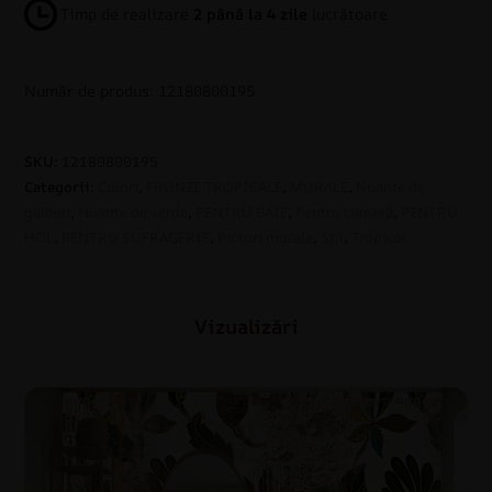
Timp de realizare
2 până la 4 zile
lucrătoare
Număr de produs: 12180800195
SKU:
12180800195
Categorii:
Culori
,
FRUNZE TROPICALE
,
MURALE
,
Nuanțe de
galben
,
Nuanțe de verde
,
PENTRU BAIE
,
Pentru cameră
,
PENTRU
HOL
,
PENTRU SUFRAGERIE
,
Picturi murale
,
Stil
,
Tropical
Vizualizări