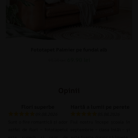
Fototapet Palmier pe fundal alb
69.90
lei
93.20
lei
Opinii
Flori superbe
Hartă a lumii pe perete
09.08.2026
05.08.2026
Sunt o fire romantică și ador
Fiul nostru începe școala în
astfel de flori – fototapetul
septembrie – clasa întâi – și
este superb și ușor de
este foarte dornic să învețe.