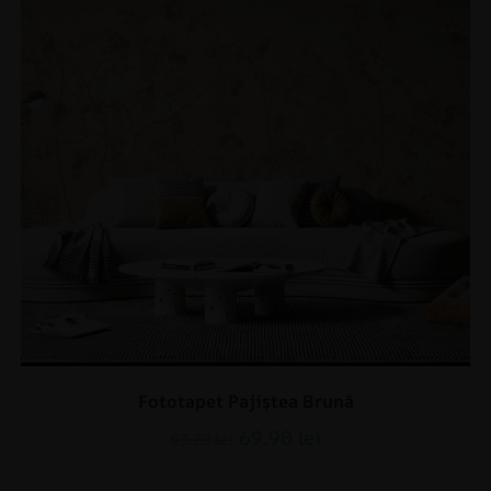
Fototapet Pajiștea Brună
69.90
lei
93.20
lei