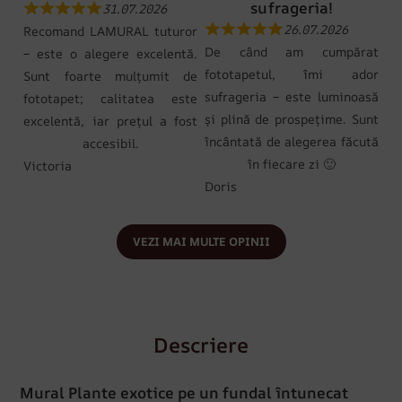
sufrageria!
31.07.2026
26.07.2026
Recomand LAMURAL tuturor
De când am cumpărat
– este o alegere excelentă.
fototapetul, îmi ador
Sunt foarte mulțumit de
sufrageria – este luminoasă
fototapet; calitatea este
și plină de prospețime. Sunt
excelentă, iar prețul a fost
încântată de alegerea făcută
accesibil.
în fiecare zi 🙂
Victoria
Doris
VEZI MAI MULTE OPINII
Descriere
Mural Plante exotice pe un fundal întunecat