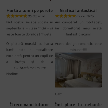
Hartă a lumii pe perete
Grafică fantastică!
05.08.2026
02.08.2026
Fiul nostru începe școala în
Am cumpărat un fototapet,
septembrie – clasa întâi – și
iar dormitorul meu arată
este foarte dornic să învețe.
fantastic acum!
O pictură murală cu harta
Acest design romantic este
lumii este o modalitate
minunat!!!!
excelentă pentru un copil de
a învăța și de a
c
Arată mai multe
Nadine
Gabi
Îl recomand tuturor.
Îmi place la nebunie