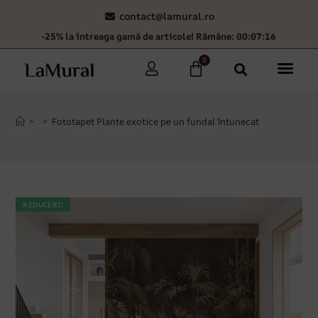
contact@lamural.ro
-25% la întreaga gamă de articole! Rămâne: 00:07:15
0
>
>
Fototapet Plante exotice pe un fundal întunecat
REDUCERI!