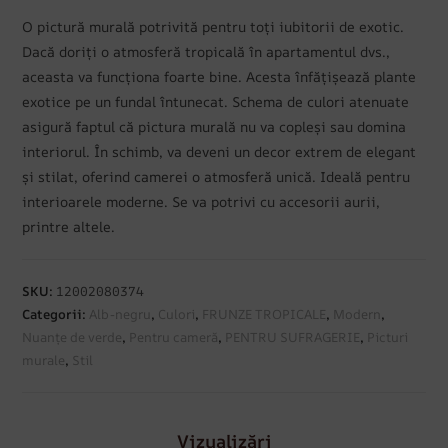
O pictură murală potrivită pentru toți iubitorii de exotic.
Dacă doriți o atmosferă tropicală în apartamentul dvs.,
aceasta va funcționa foarte bine. Acesta înfățișează plante
exotice pe un fundal întunecat. Schema de culori atenuate
asigură faptul că pictura murală nu va copleși sau domina
interiorul. În schimb, va deveni un decor extrem de elegant
și stilat, oferind camerei o atmosferă unică. Ideală pentru
interioarele moderne. Se va potrivi cu accesorii aurii,
printre altele.
SKU:
12002080374
Categorii:
Alb-negru
,
Culori
,
FRUNZE TROPICALE
,
Modern
,
Nuanțe de verde
,
Pentru cameră
,
PENTRU SUFRAGERIE
,
Picturi
murale
,
Stil
Vizualizări