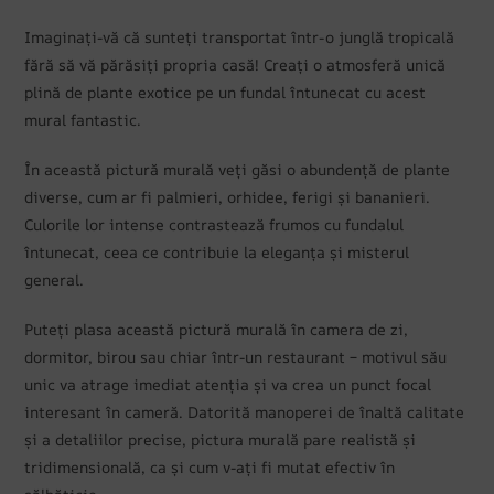
Imaginați-vă că sunteți transportat într-o junglă tropicală
fără să vă părăsiți propria casă! Creați o atmosferă unică
plină de plante exotice pe un fundal întunecat cu acest
mural fantastic.
În această pictură murală veți găsi o abundență de plante
diverse, cum ar fi palmieri, orhidee, ferigi și bananieri.
Culorile lor intense contrastează frumos cu fundalul
întunecat, ceea ce contribuie la eleganța și misterul
general.
Puteți plasa această pictură murală în camera de zi,
dormitor, birou sau chiar într-un restaurant – motivul său
unic va atrage imediat atenția și va crea un punct focal
interesant în cameră. Datorită manoperei de înaltă calitate
și a detaliilor precise, pictura murală pare realistă și
tridimensională, ca și cum v-ați fi mutat efectiv în