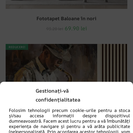
Fototapet Baloane în nori
69.90
lei
93.20
lei
REDUCERI!
Gestionați-vă
confidențialitatea
Folosim tehnologii precum cookie-urile pentru a stoca
și/sau accesa informații despre dispozitivul
dumneavoastră. Facem acest lucru pentru a vă îmbunătăți
experiența de navigare și pentru a vă arăta publicitate
(ne)personalizată. Prin acordarea acestor tehnologii, vom