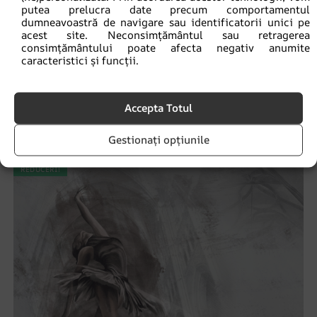
putea prelucra date precum comportamentul
dumneavoastră de navigare sau identificatorii unici pe
acest site. Neconsimțământul sau retragerea
consimțământului poate afecta negativ anumite
caracteristici și funcții.
Fototapet Saxofonist
Accepta Totul
69.90
lei
93.20
lei
Gestionați opțiunile
REDUCERI!