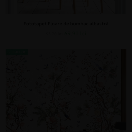
Fototapet Floare de bumbac albastră
69.90
lei
93.20
lei
REDUCERI!