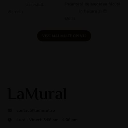
încântată de alegerea făcută
accesibil.
în fiecare zi 🙂
Victoria
Doris
VEZI MAI MULTE OPINII
contact@lamural.ro
Luni - Vineri: 8:00 am - 4:00 pm