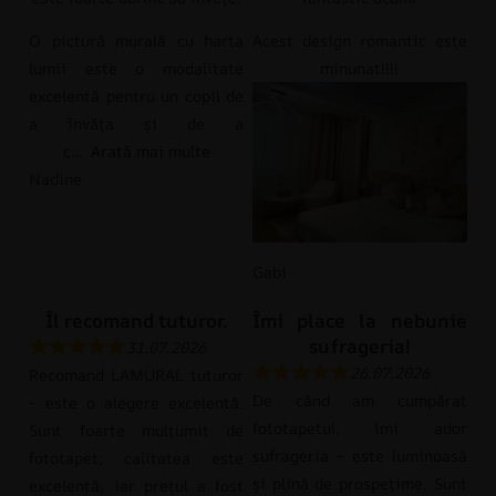
O pictură murală cu harta
Acest design romantic este
lumii este o modalitate
minunat!!!!
excelentă pentru un copil de
a învăța și de a
c
Arată mai multe
Nadine
Gabi
Îl recomand tuturor.
Îmi place la nebunie
sufrageria!
31.07.2026
26.07.2026
Recomand LAMURAL tuturor
De când am cumpărat
– este o alegere excelentă.
fototapetul, îmi ador
Sunt foarte mulțumit de
sufrageria – este luminoasă
fototapet; calitatea este
și plină de prospețime. Sunt
excelentă, iar prețul a fost