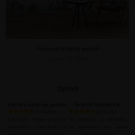
Fototapet Grădină exotică
69.90
lei
93.20
lei
Opinii
Hartă a lumii pe perete
Grafică fantastică!
05.08.2026
02.08.2026
Fiul nostru începe școala în
Am cumpărat un fototapet,
septembrie – clasa întâi – și
iar dormitorul meu arată
este foarte dornic să învețe.
fantastic acum!