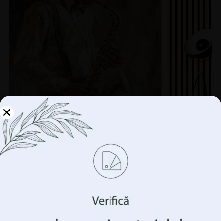
Gestionați-vă
confidențialitatea
Folosim tehnologii precum cookie-urile pentru a stoca
și/sau accesa informații despre dispozitivul
dumneavoastră. Facem acest lucru pentru a vă îmbunătăți
experiența de navigare și pentru a vă arăta publicitate
Fototapet Saxofonist
(ne)personalizată. Prin acordarea acestor tehnologii, vom
69.90
lei
putea prelucra date precum comportamentul
93.20
lei
dumneavoastră de navigare sau identificatorii unici pe
acest site. Neconsimțământul sau retragerea