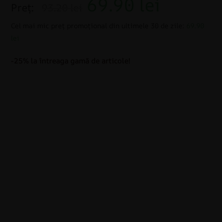
69.90
lei
Preț:
93.20 lei
Cel mai mic preț promoțional din ultimele 30 de zile:
69.90
lei
-25% la întreaga gamă de articole!