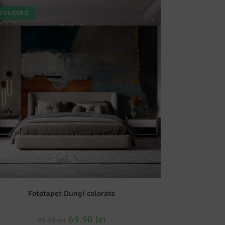
EDUCERI!
Fototapet Dungi colorate
69.90
lei
93.20
lei