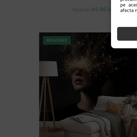
pe ace
69.90
lei
93.20
lei
afecta n
REDUCERI!