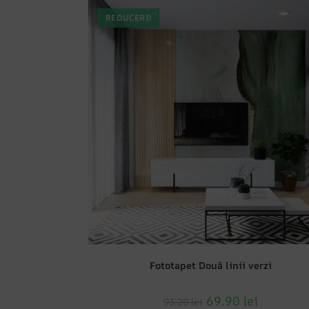
REDUCERI!
Fototapet Două linii verzi
69.90
lei
93.20
lei