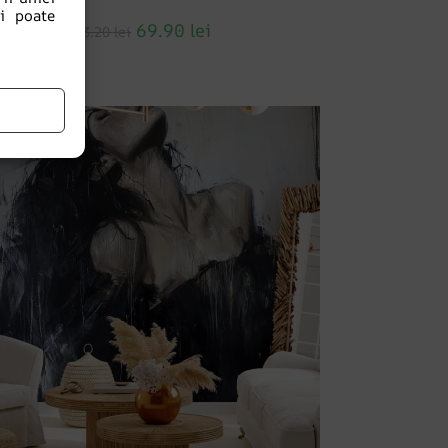
i poate
69.90
lei
93.20
lei
EDUCERI!