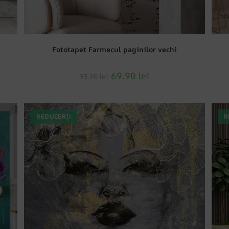
Fototapet Farmecul paginilor vechi
69.90
lei
93.20
lei
REDUCERI!
R