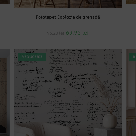
Fototapet Explozie de grenadă
69.90
lei
93.20
lei
REDUCERI!
R