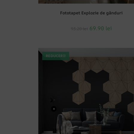
Fototapet Explozie de gânduri
69.90
lei
93.20
lei
REDUCERI!