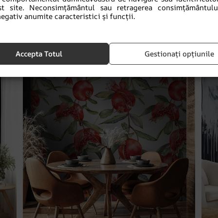
Fototapet Eleganță înfloritoare
st site. Neconsimțământul sau retragerea consimțământulu
egativ anumite caracteristici și funcții.
69.90
lei
93.20
lei
Accepta Totul
Gestionați opțiunile
REDUCERI!
R