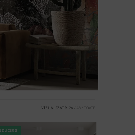
VIZUALIZAȚI:
24
48
TOATE
EDUCERI!