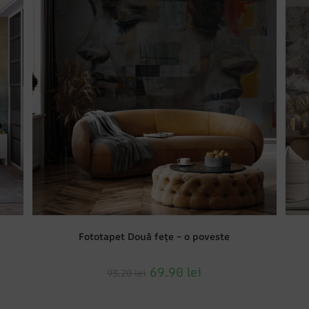
Fototapet Două fețe – o poveste
69.90
lei
93.20
lei