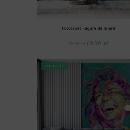
Fototapet Fagure de miere
69.90
lei
93.20
lei
REDUCERI!