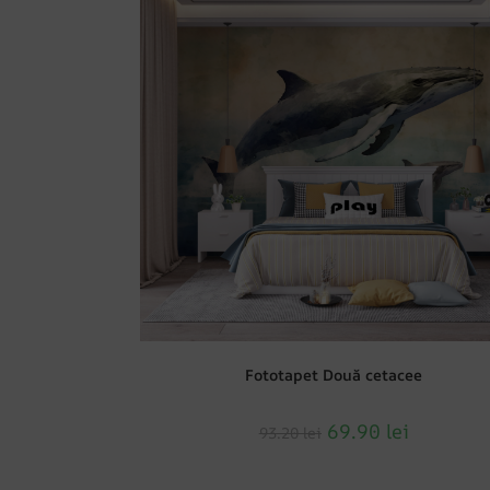
Fototapet Două cetacee
69.90
lei
93.20
lei