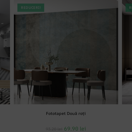
REDUCERI!
R
Fototapet Două roți
69.90
lei
93.20
lei