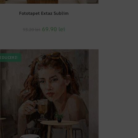
Fototapet Extaz Sublim
69.90
lei
93.20
lei
EDUCERI!