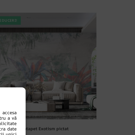
EDUCERI!
 accesa
tru a vă
icitate
Fototapet Exotism pictat
cra date
ii unici