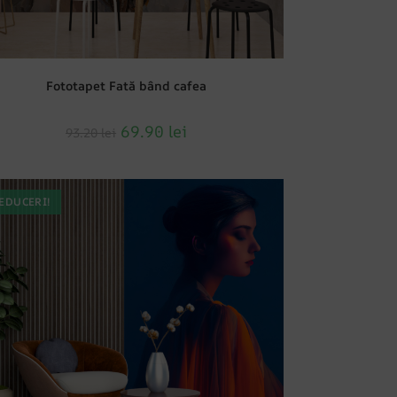
Fototapet Fată bând cafea
69.90
lei
93.20
lei
EDUCERI!