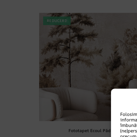
REDUCERI!
Folosi
informa
îmbună
Fototapet Ecoul Pădurii
(ne)per
precum 