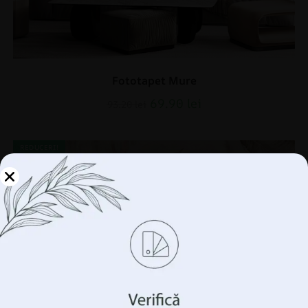
Fototapet Mure
69.90
lei
93.20
lei
REDUCERI!
Gestionați-vă
confidențialitatea
Folosim tehnologii precum cookie-urile pentru a stoca
și/sau accesa informații despre dispozitivul
dumneavoastră. Facem acest lucru pentru a vă îmbunătăți
experiența de navigare și pentru a vă arăta publicitate
(ne)personalizată. Prin acordarea acestor tehnologii, vom
putea prelucra date precum comportamentul
dumneavoastră de navigare sau identificatorii unici pe