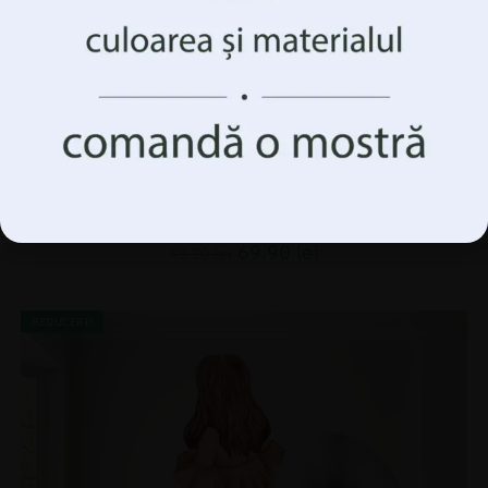
acest site. Neconsimțământul sau retragerea
consimțământului poate afecta negativ anumite
caracteristici și funcții.
Accepta Totul
Gestionați opțiunile
Fototapet Buchet de frunze de Monstera
69.90
lei
93.20
lei
REDUCERI!