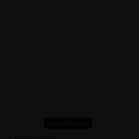
-
+
ADAUGĂ ÎN COȘ
Adăugați la Favorite