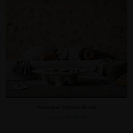
Fototapet Pajiștea Brună
69.90
lei
93.20
lei