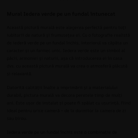
Mural Iedera verde pe un fundal întunecat
Această pictură murală este alegerea perfectă pentru toți
iubitorii de natură și frumusețea ei. Cu o fotografie realistă
de iederă verde pe un fundal închis, interiorul va căpăta un
caracter și un farmec unic. Iedera verde este un simbol al
păcii, armoniei și naturii, așa că introducerea ei în casa
dvs. cu această pictură murală va crea o atmosferă plăcută
și relaxantă.
Datorită calității înalte a imprimării și a materialului
durabil, pictura murală va decora peretele timp de mulți
ani. Este ușor de instalat și poate fi spălat cu ușurință, fiind
ideal pentru orice cameră – de la dormitor la camera de zi
sau birou.
Iedera verde pe un fundal închis este o combinație de