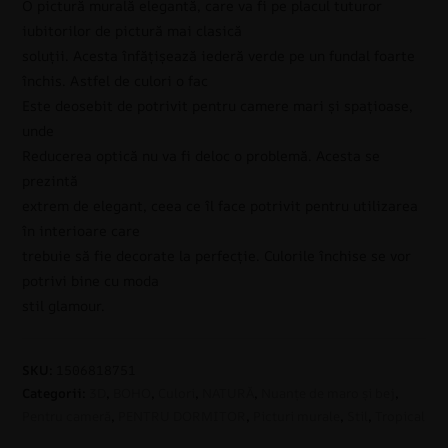
O pictură murală elegantă, care va fi pe placul tuturor
iubitorilor de pictură mai clasică
soluții. Acesta înfățișează iederă verde pe un fundal foarte
închis. Astfel de culori o fac
Este deosebit de potrivit pentru camere mari și spațioase,
unde
Reducerea optică nu va fi deloc o problemă. Acesta se
prezintă
extrem de elegant, ceea ce îl face potrivit pentru utilizarea
în interioare care
trebuie să fie decorate la perfecție. Culorile închise se vor
potrivi bine cu moda
stil glamour.
SKU:
1506818751
Categorii:
3D
,
BOHO
,
Culori
,
NATURĂ
,
Nuanțe de maro și bej
,
Pentru cameră
,
PENTRU DORMITOR
,
Picturi murale
,
Stil
,
Tropical