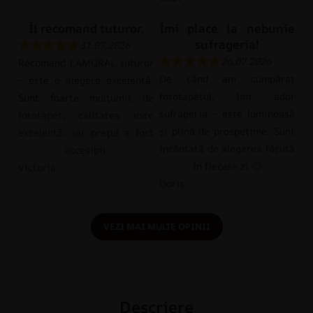
Îl recomand tuturor.
Îmi place la nebunie
sufrageria!
31.07.2026
26.07.2026
Recomand LAMURAL tuturor
De când am cumpărat
– este o alegere excelentă.
fototapetul, îmi ador
Sunt foarte mulțumit de
sufrageria – este luminoasă
fototapet; calitatea este
și plină de prospețime. Sunt
excelentă, iar prețul a fost
încântată de alegerea făcută
accesibil.
în fiecare zi 🙂
Victoria
Doris
VEZI MAI MULTE OPINII
Descriere